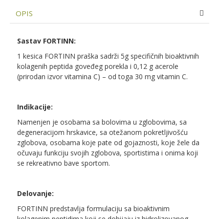
OPIS
Sastav FORTINN:
1 kesica FORTINN praška sadrži 5g specifičnih bioaktivnih
kolagenih peptida goveđeg porekla i 0,12 g acerole
(prirodan izvor vitamina C) – od toga 30 mg vitamin C.
Indikacije:
Namenjen je osobama sa bolovima u zglobovima, sa
degeneracijom hrskavice, sa otežanom pokretljivošću
zglobova, osobama koje pate od gojaznosti, koje žele da
očuvaju funkciju svojih zglobova, sportistima i onima koji
se rekreativno bave sportom.
Delovanje:
FORTINN predstavlja formulaciju sa bioaktivnim
kolagenim peptidima koji se dobijaju iz hidrolizovanog