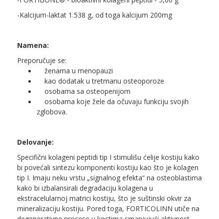
-Kalcijum-laktat 1.538 g, od toga kalcijum 200mg
Namena:
Preporučuje se:
ženama u menopauzi
kao dodatak u tretmanu osteoporoze
osobama sa osteopenijom
osobama koje žele da očuvaju funkciju svojih
zglobova.
Delovanje:
Specifični kolageni peptidi tip I stimulišu ćelije kostiju kako
bi povećali sintezu komponenti kostiju kao što je kolagen
tip I. Imaju neku vrstu „signalnog efekta“ na osteoblastima
kako bi izbalansirali degradaciju kolagena u
ekstracelularnoj matrici kostiju, što je suštinski okvir za
mineralizaciju kostiju. Pored toga, FORTICOLINN utiče na
degenerativne procese u kostima smanjujući aktivnost