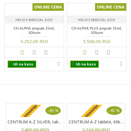
ONLINE CENA
ONLINE CENA
HELIOS MEDICAL DOO
HELIOS MEDICAL DOO
CH ALPHA ampule 25ml,
CH ALPHA PLUS ampule 25ml,
30kom
30kom
5.202,00 RSD
5.508,00 RSD
Idi na kasu
Idi na kasu
PROIZVODI NA AKCIJI
+ POKLON IZNENAĐENJE
+ POKLON IZNENAĐENJE
+
-40 %
-40 %
CENTRUM A-Z SILVER, tablete, 60kom.
CENTRUM A-Z tablete, 60kom
2.495,00 RSD
2.210,00 RSD