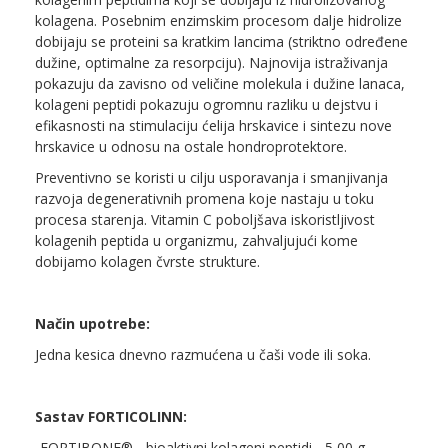
kolagena. Posebnim enzimskim procesom dalje hidrolize
dobijaju se proteini sa kratkim lancima (striktno određene
dužine, optimalne za resorpciju). Najnovija istraživanja
pokazuju da zavisno od veličine molekula i dužine lanaca,
kolageni peptidi pokazuju ogromnu razliku u dejstvu i
efikasnosti na stimulaciju ćelija hrskavice i sintezu nove
hrskavice u odnosu na ostale hondroprotektore.
Preventivno se koristi u cilju usporavanja i smanjivanja
razvoja degenerativnih promena koje nastaju u toku
procesa starenja. Vitamin C poboljšava iskoristljivost
kolagenih peptida u organizmu, zahvaljujući kome
dobijamo kolagen čvrste strukture.
Način upotrebe:
Jedna kesica dnevno razmućena u čaši vode ili soka.
Sastav FORTICOLINN:
-FORTIBONE® - bioaktivni kolageni peptidi - 5,00 g