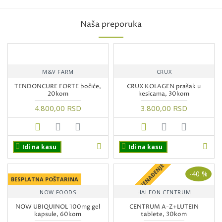
Naša preporuka
M&V FARM
CRUX
TENDONCURE FORTE bočiće,
CRUX KOLAGEN prašak u
20kom
kesicama, 30kom
4.800,00 RSD
3.800,00 RSD
Idi na kasu
Idi na kasu
+ POKLON IZNENAĐENJE
-40 %
BESPLATNA POŠTARINA
NOW FOODS
HALEON CENTRUM
NOW UBIQUINOL 100mg gel
CENTRUM A-Z+LUTEIN
kapsule, 60kom
tablete, 30kom