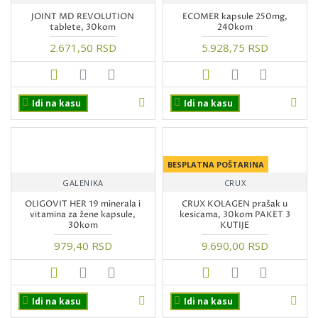
JOINT MD REVOLUTION
ECOMER kapsule 250mg,
tablete, 30kom
240kom
2.671,50 RSD
5.928,75 RSD
Idi na kasu
Idi na kasu
BESPLATNA POŠTARINA
GALENIKA
CRUX
OLIGOVIT HER 19 minerala i
CRUX KOLAGEN prašak u
vitamina za žene kapsule,
kesicama, 30kom PAKET 3
30kom
KUTIJE
979,40 RSD
9.690,00 RSD
Idi na kasu
Idi na kasu