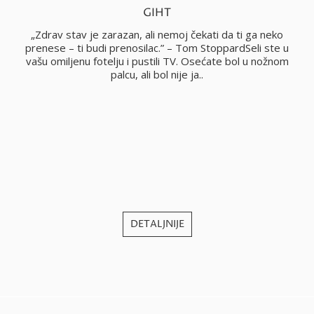
GIHT
no
„Zdrav stav je zarazan, ali nemoj čekati da ti ga neko
i
prenese – ti budi prenosilac.” – Tom StoppardSeli ste u
vašu omiljenu fotelju i pustili TV. Osećate bol u nožnom
palcu, ali bol nije ja..
j
DETALJNIJE