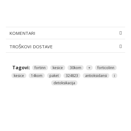
KOMENTARI
TROŠKOVI DOSTAVE
Tagovi:
fortinn
kesice
30kom
+
forticolinn
kesice
14kom
paket
324823
antioksidansi
i
detoksikacija