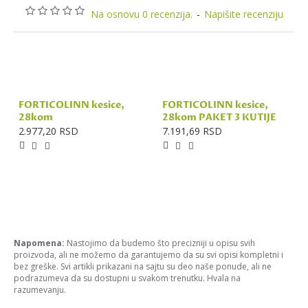
Na osnovu 0 recenzija.
-
Napišite recenziju
FORTICOLINN kesice,
FORTICOLINN kesice,
28kom
28kom PAKET 3 KUTIJE
2.977,20 RSD
7.191,69 RSD
Napomena:
Nastojimo da budemo što precizniji u opisu svih
proizvoda, ali ne možemo da garantujemo da su svi opisi kompletni i
bez greške. Svi artikli prikazani na sajtu su deo naše ponude, ali ne
podrazumeva da su dostupni u svakom trenutku. Hvala na
razumevanju.