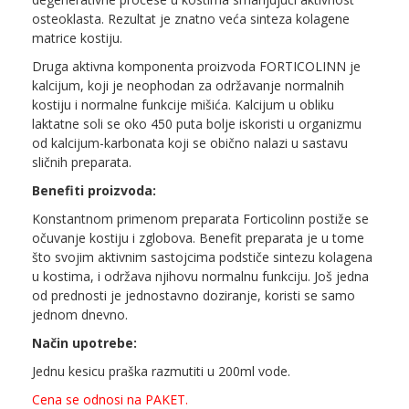
osteoklasta. Rezultat je znatno veća sinteza kolagene
matrice kostiju.
Druga aktivna komponenta proizvoda FORTICOLINN je
kalcijum, koji je neophodan za održavanje normalnih
kostiju i normalne funkcije mišića. Kalcijum u obliku
laktatne soli se oko 450 puta bolje iskoristi u organizmu
od kalcijum-karbonata koji se obično nalazi u sastavu
sličnih preparata.
Benefiti proizvoda:
Konstantnom primenom preparata Forticolinn postiže se
očuvanje kostiju i zglobova. Benefit preparata je u tome
što svojim aktivnim sastojcima podstiče sintezu kolagena
u kostima, i održava njihovu normalnu funkciju. Još jedna
od prednosti je jednostavno doziranje, koristi se samo
jednom dnevno.
Način upotrebe:
Jednu kesicu praška razmutiti u 200ml vode.
Cena se odnosi na PAKET.