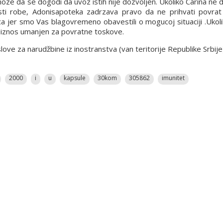
 moze da se dogodi da uvoz istih nije dozvoljen. Ukoliko Carina ne
osti robe, Adonisapoteka zadrzava pravo da ne prihvati povrat 
ca jer smo Vas blagovremeno obavestili o mogucoj situaciji .Ukol
n iznos umanjen za povratne toskove.
e za narudžbine iz inostranstva (van teritorije Republike Srbije
2000
i
u
kapsule
30kom
305862
imunitet