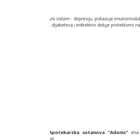
šićno skeletni sistem, nervni sistem - depresiju, pokazuje imunomodu
tvo, smanjuje učestalost dijabetesa i indirektno deluje protektivno na
ju.
a privredno društvo
Apotekarska ustanova “Adonis"
ima 
ritoriji Republike Srbije.