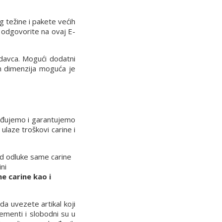
g težine i pakete većih
 odgovorite na ovaj E-
davca. Mogući dodatni
ih dimenzija moguća je
rđujemo i garantujemo
laze troškovi carine i
 od odluke same carine
ni
e carine kao i
a uvezete artikal koji
ementi i slobodni su u