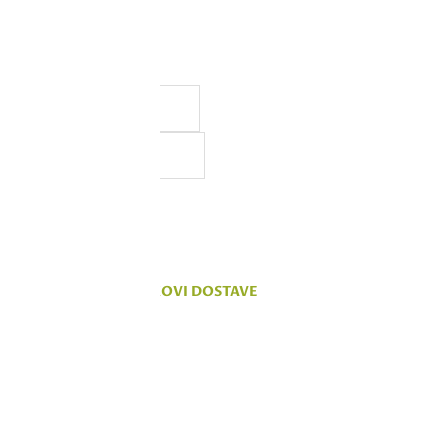
a, ali ne možemo da
 na sajtu su deo naše ponude,
vanju.
KOMENTARI
TROŠKOVI DOSTAVE