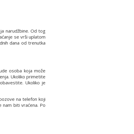
nja narudžbine. Od tog
laćanje se vrši uplatom
dnih dana od trenutka
 bude osoba koja može
enja. Ukoliko primetite
obavestite. Ukoliko je
pozove na telefon koji
će nam biti vraćena. Po