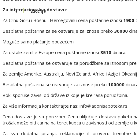
Za internacionalnu dostavu:
AKCIJE
Za Crnu Goru i Bosnu i Hercegovinu cena poštarine iznosi
1900
d
Besplatna poštarina za se ostvaruje za iznose preko
30000
dina
Moguće samo plaćanje pouzećem.
Za ostale zemlje Evrope cena poštarine iznosi
3510
dinara.
Besplatna poštarina se ostvaruje za porudžbine sa iznosom pr
Za zemlje Amerike, Australiju, Novi Zeland, Afrike i Azije i Okean
Besplatna poštarina se ostvaruje za iznose preko
100000
dinar
Rok isporuke zavisi od države iz koje je kreirana porudžbina.
Za više informacija kontaktirajte nas: info@adonisapoteka.rs.
Cena dostave je sa porezom. Cena uključuje dostavu paketa n
trošak može biti carina na teret kupca u zavisnosti od zemlje u ko
Za sva dodatna pitanja, reklamacije ili proveru trenutne 