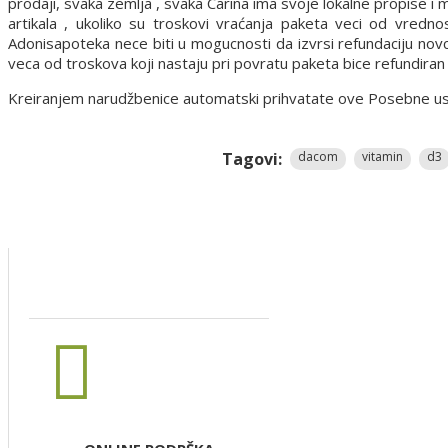
prodaji, svaka zemlja , svaka Carina ima svoje lokalne propise i
artikala , ukoliko su troskovi vraćanja paketa veci od vredn
Adonisapoteka nece biti u mogucnosti da izvrsi refundaciju nov
veca od troskova koji nastaju pri povratu paketa bice refundira
Kreiranjem narudžbenice automatski prihvatate ove Posebne uslov
Tagovi:
dacom
vitamin
d3