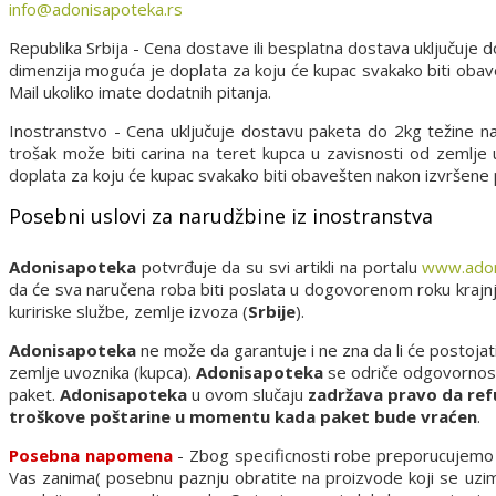
info@adonisapoteka.rs
Republika Srbija - Cena dostave ili besplatna dostava uključuje
dimenzija moguća je doplata za koju će kupac svakako biti oba
Mail ukoliko imate dodatnih pitanja.
Inostranstvo - Cena uključuje dostavu paketa do 2kg težine n
trošak može biti carina na teret kupca u zavisnosti od zemlje
doplata za koju će kupac svakako biti obavešten nakon izvršene
Posebni uslovi za narudžbine iz inostranstva
Adonisapoteka
potvrđuje da su svi artikli na portalu
www.adon
da će sva naručena roba biti poslata u dogovorenom roku kraj
kuririske službe, zemlje izvoza (
Srbije
).
Adonisapoteka
ne može da garantuje i ne zna da li će postojat
zemlje uvoznika (kupca).
Adonisapoteka
se odriče odgovornosti 
paket.
Adonisapoteka
u ovom slučaju
zadržava pravo da ref
troškove poštarine u momentu kada paket bude vraćen
.
Posebna napomena
- Zbog specificnosti robe preporucujemo d
Vas zanima( posebnu paznju obratite na proizvode koji se uzima