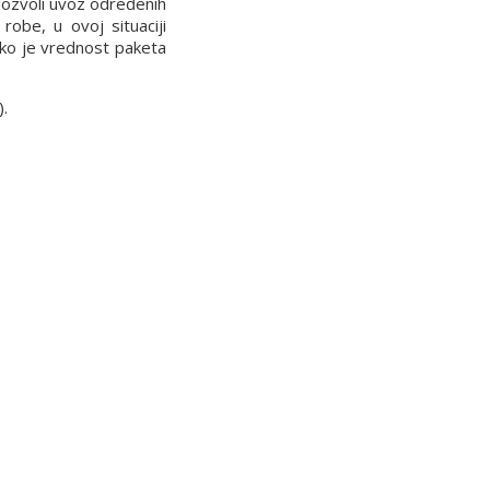
 dozvoli uvoz određenih
robe, u ovoj situaciji
iko je vrednost paketa
).