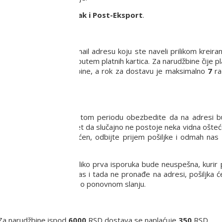
rši putem usluge
Post-Pak i Post-Eksport
.
 proizvoda na Vašu e-mail adresu koju ste naveli prilikom kreira
anja robe pouzećem ili putem platnih kartica. Za narudžbine čije p
a sa potvrdom narudžbine, a rok za dostavu je maksimalno
7
ra
a dana.
.
8-16 h. Molimo Vas da u tom periodu obezbedite da na adresi
vizuelno pregledate paket da slučajno ne postoje neka vidna ošteć
e proizvod možda oštećen, odbijte prijem pošiljke i odmah nas 
pišite kuriru adresnicu.
a praksa je da Vas, ukoliko prva isporuka bude neuspešna, kurir 
in za dostavu. Ukoliko Vas i tada ne pronađe na adresi, pošiljka 
euručenja i dogovoriti se o ponovnom slanju.
Za narudžbine ispod
6000
RSD dostava se naplaćuje
350
RSD.