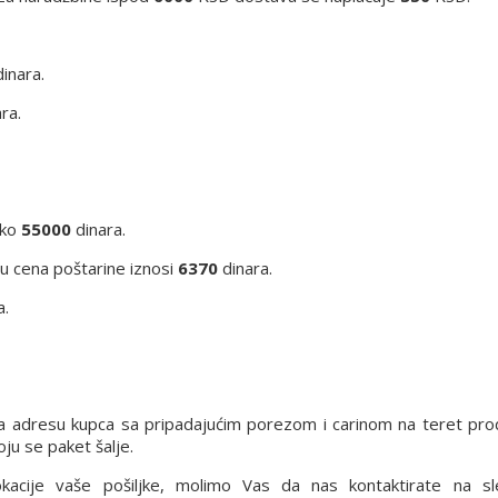
inara.
ra.
eko
55000
dinara.
iju cena poštarine iznosi
6370
dinara.
a.
a adresu kupca sa pripadajućim porezom i carinom na teret pro
ju se paket šalje.
lokacije vaše pošiljke, molimo Vas da nas kontaktirate na s