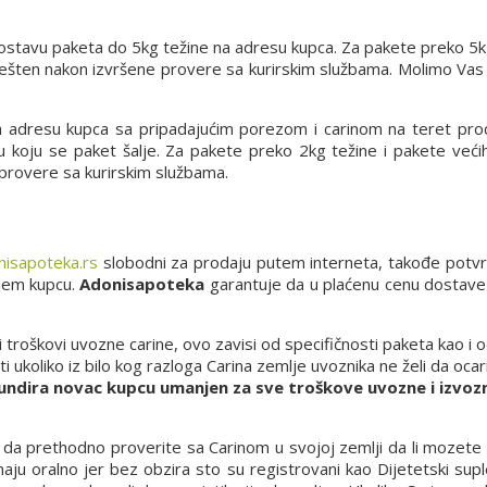
 dostavu paketa do 5kg težine na adresu kupca. Za pakete preko 5k
vešten nakon izvršene provere sa kurirskim službama. Molimo Vas
a adresu kupca sa pripadajućim porezom i carinom na teret pro
 u koju se paket šalje. Za pakete preko 2kg težine i pakete već
 provere sa kurirskim službama.
isapoteka.rs
slobodni za prodaju putem interneta, takođe potv
njem kupcu.
Adonisapoteka
garantuje da u plaćenu cenu dostave u
i troškovi uvozne carine, ovo zavisi od specifičnosti paketa kao i
ukoliko iz bilo kog razloga Carina zemlje uvoznika ne želi da ocari
undira novac kupcu umanjen za sve troškove uvozne i izvozn
a prethodno proverite sa Carinom u svojoj zemlji da li mozete d
ju oralno jer bez obzira sto su registrovani kao Dijetetski supl