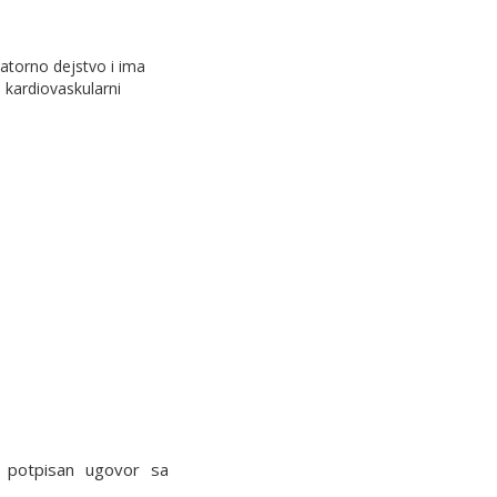
latorno dejstvo i ima
 kardiovaskularni
potpisan ugovor sa