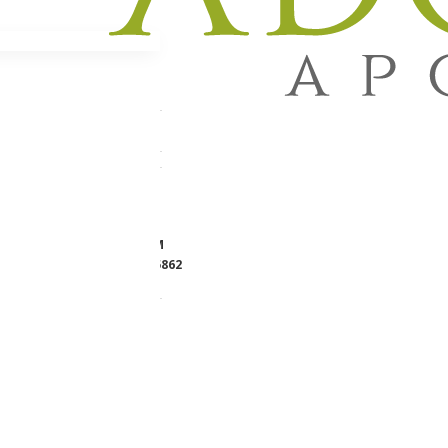
apsule,
Lager:
NA STANJU
Brend:
M&V FARM
Šifra proizvoda:
305862