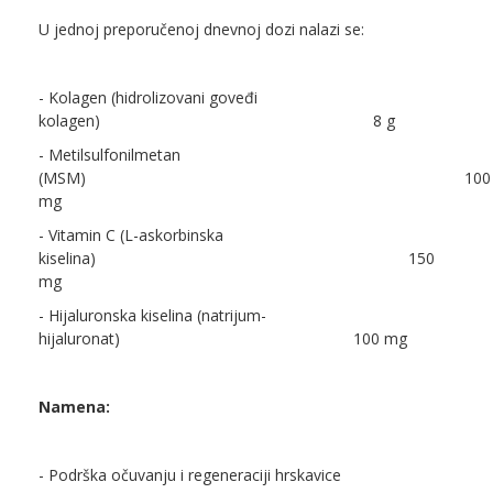
U jednoj preporučenoj dnevnoj dozi nalazi se:
- Kolagen (hidrolizovani goveđi
kolagen)
8 g
- Metilsulfonilmetan
(MSM)
100
mg
- Vitamin C (L-askorbinska
kiselina)
150
mg
- Hijaluronska kiselina (natrijum-
hijaluronat)
100 mg
Namena:
- Podrška očuvanju i regeneraciji hrskavice