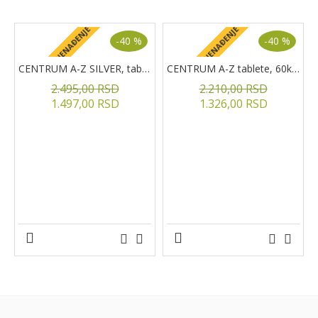
+ POKLON IZNENAĐENJE
+ POKLON IZNENAĐENJE
+
-40 %
-40 %
CENTRUM A-Z SILVER, tablete, 60kom.
CENTRUM A-Z tablete, 60kom
2.495,00 RSD
2.210,00 RSD
1.497,00 RSD
1.326,00 RSD