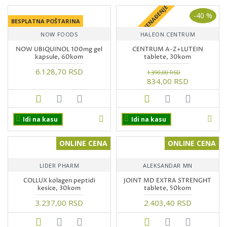
+ POKLON IZNENAĐENJE
-40 %
BESPLATNA POŠTARINA
NOW FOODS
HALEON CENTRUM
NOW UBIQUINOL 100mg gel
CENTRUM A-Z+LUTEIN
kapsule, 60kom
tablete, 30kom
6.128,70 RSD
1.390,00 RSD
834,00 RSD
Idi na kasu
Idi na kasu
ONLINE CENA
ONLINE CENA
LIDER PHARM
ALEKSANDAR MN
COLLUX kolagen peptidi
JOINT MD EXTRA STRENGHT
kesice, 30kom
tablete, 50kom
3.237,00 RSD
2.403,40 RSD