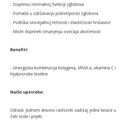
- Doprinos normalnoj funkciji zglobova
- Pomaže u održavanju pokretljivosti zglobova
- Podrška sinovijalnoj tečnosti i elastičnosti hrskavice
- Može doprineti smanjenju osećaja ukočenosti
Benefiti:
- Sinergijska kombinacija kolagena, MSM-a, vitamina C i
hijaluronske kiseline
Način upotrebe:
Odrasli: Jednom dnevno rastvoriti sadržaj jedne kesice u
čaši vode i popiti.