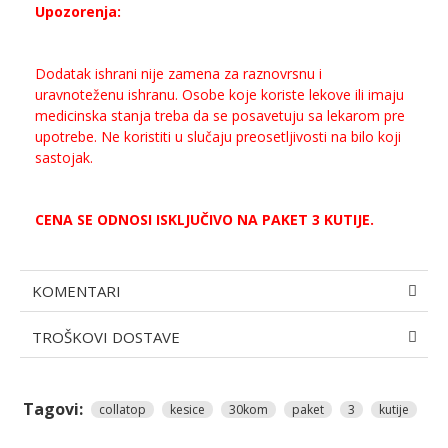
Upozorenja:
Dodatak ishrani nije zamena za raznovrsnu i
uravnoteženu ishranu.
Osobe koje koriste lekove ili imaju
medicinska stanja treba da se posavetuju sa lekarom pre
upotrebe.
Ne koristiti u slučaju preosetljivosti na bilo koji
sastojak.
CENA SE ODNOSI ISKLJUČIVO NA PAKET 3 KUTIJE.
KOMENTARI
TROŠKOVI DOSTAVE
Tagovi:
collatop
kesice
30kom
paket
3
kutije