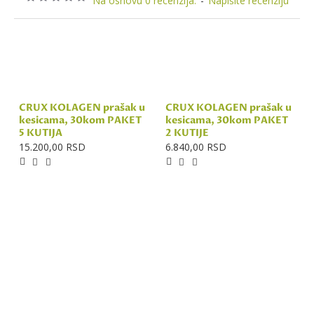
Na osnovu 0 recenzija.
-
Napišite recenziju
CRUX KOLAGEN prašak u
CRUX KOLAGEN prašak u
kesicama, 30kom PAKET
kesicama, 30kom PAKET
5 KUTIJA
2 KUTIJE
15.200,00 RSD
6.840,00 RSD