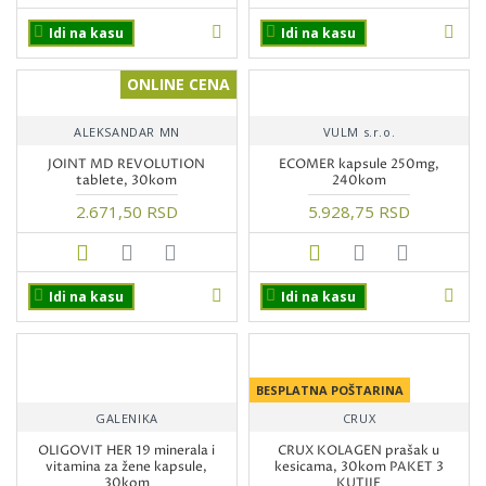
Idi na kasu
Idi na kasu
ONLINE CENA
ALEKSANDAR MN
VULM s.r.o.
JOINT MD REVOLUTION
ECOMER kapsule 250mg,
tablete, 30kom
240kom
2.671,50 RSD
5.928,75 RSD
Idi na kasu
Idi na kasu
BESPLATNA POŠTARINA
GALENIKA
CRUX
OLIGOVIT HER 19 minerala i
CRUX KOLAGEN prašak u
vitamina za žene kapsule,
kesicama, 30kom PAKET 3
30kom
KUTIJE