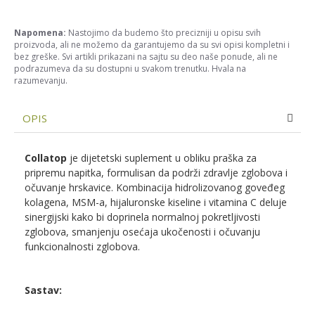
Napomena:
Nastojimo da budemo što precizniji u opisu svih
proizvoda, ali ne možemo da garantujemo da su svi opisi kompletni i
bez greške. Svi artikli prikazani na sajtu su deo naše ponude, ali ne
podrazumeva da su dostupni u svakom trenutku. Hvala na
razumevanju.
OPIS
Collatop
je dijetetski suplement u obliku praška za
pripremu napitka, formulisan da podrži zdravlje zglobova i
očuvanje hrskavice. Kombinacija hidrolizovanog goveđeg
kolagena, MSM-a, hijaluronske kiseline i vitamina C deluje
sinergijski kako bi doprinela normalnoj pokretljivosti
zglobova, smanjenju osećaja ukočenosti i očuvanju
funkcionalnosti zglobova.
Sastav: