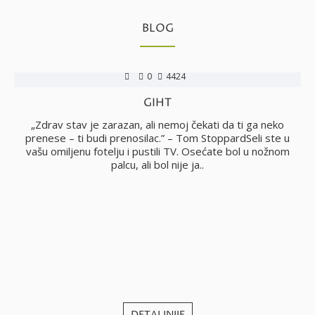
BLOG
0
4424
GIHT
no
„Zdrav stav je zarazan, ali nemoj čekati da ti ga neko
i
prenese – ti budi prenosilac.” – Tom StoppardSeli ste u
vašu omiljenu fotelju i pustili TV. Osećate bol u nožnom
palcu, ali bol nije ja..
j
DETALJNIJE