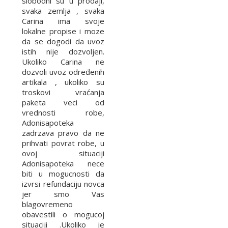
slobodni su u prodaji,
svaka zemlja , svaka
Carina ima svoje
lokalne propise i moze
da se dogodi da uvoz
istih nije dozvoljen.
Ukoliko Carina ne
dozvoli uvoz određenih
artikala , ukoliko su
troskovi vraćanja
paketa veci od
vrednosti robe,
Adonisapoteka
zadrzava pravo da ne
prihvati povrat robe, u
ovoj situaciji
Adonisapoteka nece
biti u mogucnosti da
izvrsi refundaciju novca
jer smo Vas
blagovremeno
obavestili o mogucoj
situaciji .Ukoliko je