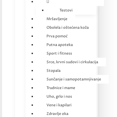
Testovi
Mršavljenje
Obolela i oštećena koža
Prva pomoć
Putna apoteka
Sport i fitness
Srce, krvni sudovi i cirkulacija
Stopala
Sunčanje i samopotamnjivanje
Trudnice i mame
Uho, grlo i nos
Vene i kapilari
Zdravlje oka