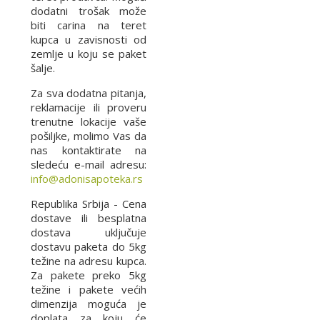
dodatni trošak može
biti carina na teret
kupca u zavisnosti od
zemlje u koju se paket
šalje.
Za sva dodatna pitanja,
reklamacije ili proveru
trenutne lokacije vaše
pošiljke, molimo Vas da
nas kontaktirate na
sledeću e-mail adresu:
info@adonisapoteka.rs
Republika Srbija - Cena
dostave ili besplatna
dostava uključuje
dostavu paketa do 5kg
težine na adresu kupca.
Za pakete preko 5kg
težine i pakete većih
dimenzija moguća je
doplata za koju će