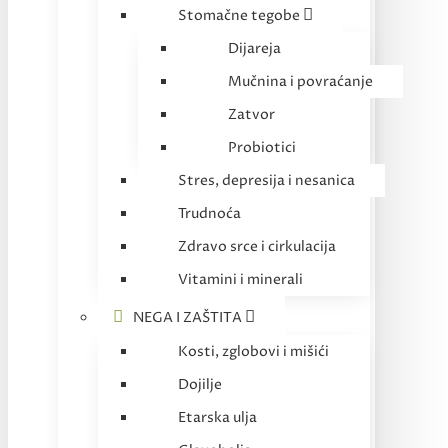
Stomačne tegobe
Dijareja
Mučnina i povraćanje
Zatvor
Probiotici
Stres, depresija i nesanica
Trudnoća
Zdravo srce i cirkulacija
Vitamini i minerali
NEGA I ZAŠTITA
Kosti, zglobovi i mišići
Dojilje
Etarska ulja