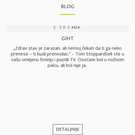
BLOG
0
4424
GIHT
no
„Zdrav stav je zarazan, ali nemoj čekati da ti ga neko
i
prenese – ti budi prenosilac.” – Tom StoppardSeli ste u
vašu omiljenu fotelju i pustili TV. Osećate bol u nožnom
palcu, ali bol nije ja..
j
DETALJNIJE