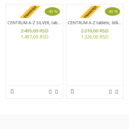
+ POKLON IZNENAĐENJE
+ POKLON IZNENAĐENJE
+
-40 %
-40 %
CENTRUM A-Z SILVER, tablete, 60kom.
CENTRUM A-Z tablete, 60kom
2.495,00 RSD
2.210,00 RSD
1.497,00 RSD
1.326,00 RSD