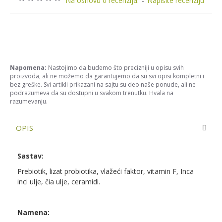
Na osnovu 0 recenzija.
-
Napišite recenziju
Napomena:
Nastojimo da budemo što precizniji u opisu svih
proizvoda, ali ne možemo da garantujemo da su svi opisi kompletni i
bez greške. Svi artikli prikazani na sajtu su deo naše ponude, ali ne
podrazumeva da su dostupni u svakom trenutku. Hvala na
razumevanju.
OPIS
Sastav:
Prebiotik, lizat probiotika, vlažeći faktor, vitamin F, Inca
inci ulje, čia ulje, ceramidi.
Namena: