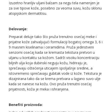
Izuzetno hranljiv uljani balzam za negu tela namenjen je
za sve tipove kože, posebno za veoma suvu, kožu sklonu
atopijskom dermatitisu.
Delovanje:
Preparat deluje tako što pruža trenutno osećaj meke i
prijatne kože zahvaljujući formulaciji bogatoj omega 3, 6 i
9 masnim kiselinama i ceramidima. Pruža jedinstveni
senzorni osećaj kada se kremasta tekstura pretvori u
uljanu u kontaktu sa kožom. Sadrži visoku koncentraciju
biljnih ulja koja dubinski neguju kožu, hidriraju je,
sprečavaju oštećenja uticajem spoljašnje sredine, a
istovremeno sprečavaju gubitak vode iz kože. Tekstura je
dizajnirana tako da se krema pretvara u lagano suvo ulje
kada se nanese na kožu. Ovo pruža trenutni osećaj
prijatnosti, koža je meka i ishranjena.
Benefiti proizvoda: