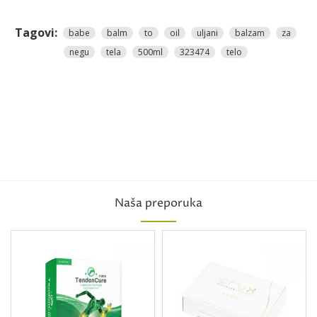
Tagovi:
babe
balm
to
oil
uljani
balzam
za
negu
tela
500ml
323474
telo
Naša preporuka