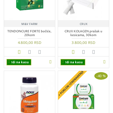
M&V FARM
CRUX
TENDONCURE FORTE bočiće,
CRUX KOLAGEN prašak u
20kom
kesicama, 30kom
4.800,00 RSD
3.800,00 RSD
Idi na kasu
Idi na kasu
+ POKLON IZNENAĐENJE
-40 %