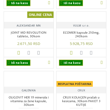
Idi na kasu
Idi na kasu
ONLINE CENA
ALEKSANDAR MN
VULM s.r.o.
JOINT MD REVOLUTION
ECOMER kapsule 250mg,
tablete, 30kom
240kom
2.671,50 RSD
5.928,75 RSD
Idi na kasu
Idi na kasu
BESPLATNA POŠTARINA
GALENIKA
CRUX
OLIGOVIT HER 19 minerala i
CRUX KOLAGEN prašak u
vitamina za žene kapsule,
kesicama, 30kom PAKET 3
30kom
KUTIJE