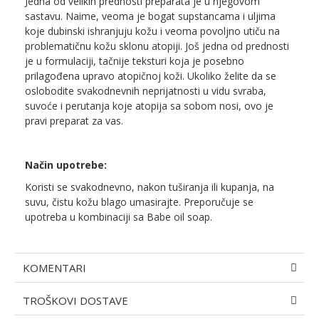
Jedna od velikih prednosti preparata je u njegovom
sastavu. Naime, veoma je bogat supstancama i uljima
koje dubinski ishranjuju kožu i veoma povoljno utiču na
problematičnu kožu sklonu atopiji. Još jedna od prednosti
je u formulaciji, tačnije teksturi koja je posebno
prilagođena upravo atopičnoj koži. Ukoliko želite da se
oslobodite svakodnevnih neprijatnosti u vidu svraba,
suvoće i perutanja koje atopija sa sobom nosi, ovo je
pravi preparat za vas.
Način upotrebe:
Koristi se svakodnevno, nakon tuširanja ili kupanja, na
suvu, čistu kožu blago umasirajte. Preporučuje se
upotreba u kombinaciji sa Babe oil soap.
KOMENTARI
TROŠKOVI DOSTAVE