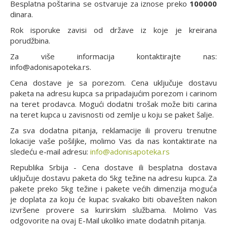
Besplatna poštarina se ostvaruje za iznose preko
100000
dinara.
Rok isporuke zavisi od države iz koje je kreirana
porudžbina.
Za više informacija kontaktirajte nas:
info@adonisapoteka.rs.
Cena dostave je sa porezom. Cena uključuje dostavu
paketa na adresu kupca sa pripadajućim porezom i carinom
na teret prodavca. Mogući dodatni trošak može biti carina
na teret kupca u zavisnosti od zemlje u koju se paket šalje.
Za sva dodatna pitanja, reklamacije ili proveru trenutne
lokacije vaše pošiljke, molimo Vas da nas kontaktirate na
sledeću e-mail adresu:
info@adonisapoteka.rs
Republika Srbija - Cena dostave ili besplatna dostava
uključuje dostavu paketa do 5kg težine na adresu kupca. Za
pakete preko 5kg težine i pakete većih dimenzija moguća
je doplata za koju će kupac svakako biti obavešten nakon
izvršene provere sa kurirskim službama. Molimo Vas
odgovorite na ovaj E-Mail ukoliko imate dodatnih pitanja.