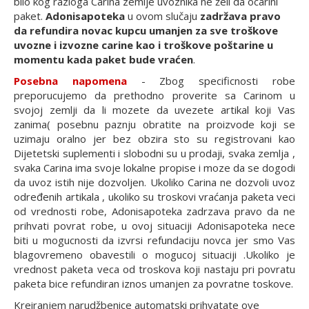
bilo kog razloga Carina zemlje uvoznika ne želi da ocarini
paket.
Adonisapoteka
u ovom slučaju
zadržava pravo
da refundira novac kupcu umanjen za sve troškove
uvozne i izvozne carine kao i troškove poštarine u
momentu kada paket bude vraćen
.
Posebna napomena
- Zbog specificnosti robe
preporucujemo da prethodno proverite sa Carinom u
svojoj zemlji da li mozete da uvezete artikal koji Vas
zanima( posebnu paznju obratite na proizvode koji se
uzimaju oralno jer bez obzira sto su registrovani kao
Dijetetski suplementi i slobodni su u prodaji, svaka zemlja ,
svaka Carina ima svoje lokalne propise i moze da se dogodi
da uvoz istih nije dozvoljen. Ukoliko Carina ne dozvoli uvoz
određenih artikala , ukoliko su troskovi vraćanja paketa veci
od vrednosti robe, Adonisapoteka zadrzava pravo da ne
prihvati povrat robe, u ovoj situaciji Adonisapoteka nece
biti u mogucnosti da izvrsi refundaciju novca jer smo Vas
blagovremeno obavestili o mogucoj situaciji .Ukoliko je
vrednost paketa veca od troskova koji nastaju pri povratu
paketa bice refundiran iznos umanjen za povratne toskove.
Kreiranjem narudžbenice automatski prihvatate ove