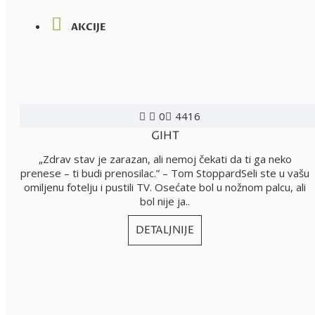
AKCIJE
0
4416
GIHT
„Zdrav stav je zarazan, ali nemoj čekati da ti ga neko
prenese – ti budi prenosilac.” – Tom StoppardSeli ste u vašu
omiljenu fotelju i pustili TV. Osećate bol u nožnom palcu, ali
bol nije ja..
DETALJNIJE