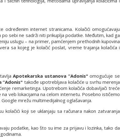
i sličnih tehnologija, metodama upravljanja kolačićima i
ite određenim internet stranicama. Kolačići omogućavaju
 po sebi ne sadrži niti prikuplja podatke. Međutim, kad ga
ođeniju uslugu – na primer, pamćenjem prethodnih kupovina
era sa kojeg je kolačić poslat, vreme trajanja kolačića i
stavlja
Apotekarska ustanova “Adonis"
omogućuje se
 “Adonis"
takođe upotrebljava kolačiće u svrhu merenja
šćenje remarketinga. Upotrebom kolačića dobavljači treće
 na veb lokacijama na celom internetu. Posebno ističemo
za Google mrežu multimedijalnog oglašavanja.
e su kolačići koji se uklanjaju sa računara nakon zatvaranja
čuvaju podatke, kao što su ime za prijavu i lozinka, tako da
i godinama.