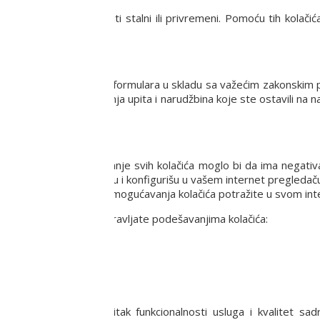
e koje gledate, a mogu biti stalni ili privremeni. Pomoću tih kola
 podatke?
nici ostave putem veb formulara u skladu sa važećim zakonskim pr
 isključivo radi izvršavanja upita i narudžbina koje ste ostavili 
pljanja podataka.
računaru. Ipak, blokiranje svih kolačića moglo bi da ima negativa
a mogu da se kontrolišu i konfigurišu u vašem internet pregledaču.
e o načinu brisanja i onemogućavanja kolačića potražite u svom i
acija o tome kako da upravljate podešavanjima kolačića:
st za bilo kakav gubitak funkcionalnosti usluga i kvalitet sa