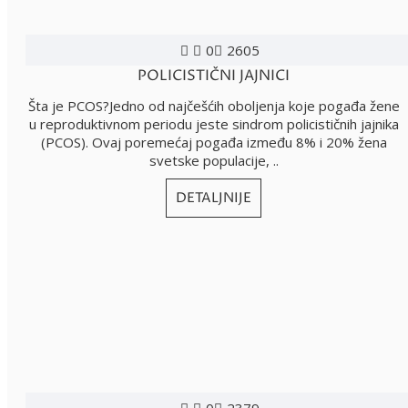
0
2605
POLICISTIČNI JAJNICI
Šta je PCOS?Jedno od najčešćih oboljenja koje pogađa žene
u reproduktivnom periodu jeste sindrom policističnih jajnika
(PCOS). Ovaj poremećaj pogađa između 8% i 20% žena
svetske populacije, ..
DETALJNIJE