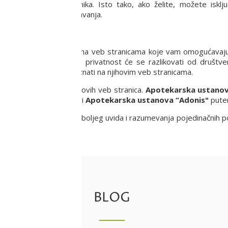
čića od strane korisnika. Isto tako, ako želite, možete isklju
u multimedijalnog oglašavanja.
ačunar. To se događa na veb stranicama koje vam omogućavaju p
Konkretni uticaj na vašu privatnost će se razlikovati od druš
im kolačićima možete saznati na njihovim veb stranicama.
ivatnost korisnika njegovih veb stranica.
Apotekarska ustanov
risnik dobrovoljno dostavi
Apotekarska ustanova “Adonis"
putem
 isključivo u svrhu što boljeg uvida i razumevanja pojedinačnih po
BLOG