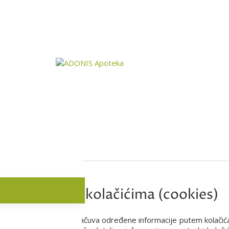
aveštenje o kolačićima (cookies)
a “Adonis"
može da sačuva određene informacije putem kolačića ('