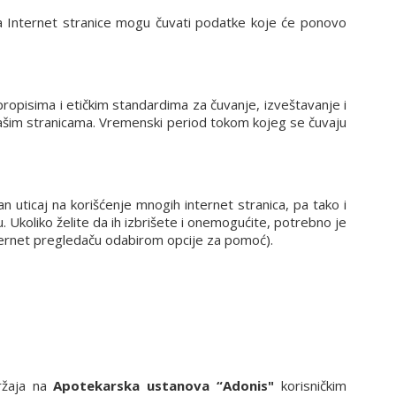
čića Internet stranice mogu čuvati podatke koje će ponovo
opisima i etičkim standardima za čuvanje, izveštavanje i
na našim stranicama. Vremenski period tokom kojeg se čuvaju
n uticaj na korišćenje mnogih internet stranica, pa tako i
 Ukoliko želite da ih izbrišete i onemogućite, potrebno je
nternet pregledaču odabirom opcije za pomoć).
držaja na
Apotekarska ustanova “Adonis"
korisničkim