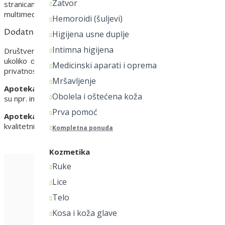
Zatvor
stranicama u svim slučajevima odabira uređenja primanja kola
multimedijalnog oglašavanja i prilagoditi oglase za Google mrež
Hemoroidi (šuljevi)
Dodatno o kolačićima
Higijena usne duplje
Intimna higijena
Društvene mreže takođe mogu da postavljaju kolačiće na vaš r
ukoliko delite sadržaj veb stranice na društvenim mrežama. 
Medicinski aparati i oprema
privatnosti koje ste izabrali na tim mrežama. Kako upravljati ov
Mršavljenje
Apotekarska ustanova “Adonis"
će poštovati anonimnost i pr
Obolela i oštećena koža
su npr. ime, adresa, telefonski broj ili e-mail adresa ako iste ko
Prva pomoć
Apotekarska ustanova “Adonis"
će navedene podatke koristiti
kvalitetnijeg pružanja svih usluga na zadovoljstvo korisnika.
Kompletna ponuda
Kozmetika
Ruke
Lice
Telo
Kosa i koža glave