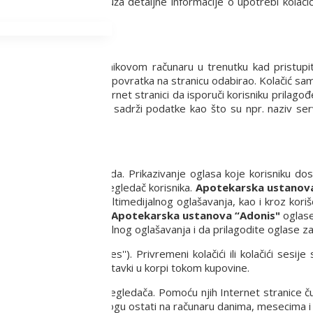
. Ovaj dokument pruža detaljne informacije o upotrebi kolačića 
a) koja se čuva na korisnikovom računaru u trenutku kad pristup
to je korisnik prilikom povratka na stranicu odabirao. Kolačić sam
), on može pomoći internet stranici da isporuči korisniku prilag
regledača i svaki obično sadrži podatke kao što su npr. naziv serv
ašavanja svojih proizvoda. Prikazivanje oglasa koje korisniku do
postavi u Internet pregledač korisnika.
Apotekarska ustanova
tranici, na mrežama multimedijalnog oglašavanja, kao i kroz kori
va “Adonis"
prikazuju
Apotekarska ustanova “Adonis"
oglase
 na mrežama multimedijalnog oglašavanja i da prilagodite oglase 
iće (''Persistent cookies''). Privremeni kolačići ili kolačići sesij
remene podatke, poput stavki u korpi tokom kupovine.
nakon zatvaranja internet pregledača. Pomoću njih Internet stranice 
nicama. Stalni kolačići mogu ostati na računaru danima, mesecima 