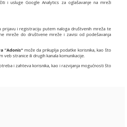
čiti i usluge Google Analytics za oglašavanje na mreži
rijavu i registraciju putem naloga društvenih mreža te
tvene mreže do društvene mreže i zavisi od podešavanja
a “Adonis"
može da prikuplja podatke korisnika, kao što
 veb stranice ili drugih kanala komunikacije.
treba i zahteva korisnika, kao i razvijanja mogućnosti što