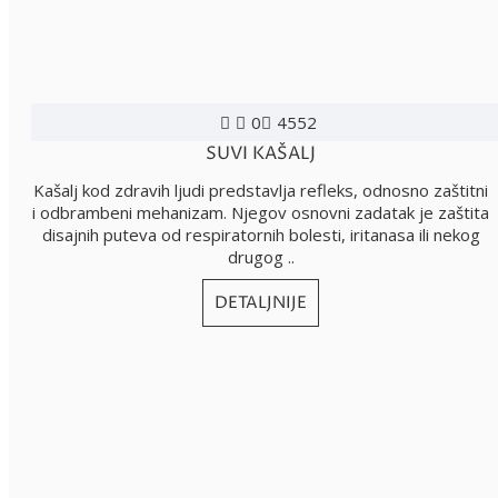
0
4552
SUVI KAŠALJ
Kašalj kod zdravih ljudi predstavlja refleks, odnosno zaštitni
i odbrambeni mehanizam. Njegov osnovni zadatak je zaštita
disajnih puteva od respiratornih bolesti, iritanasa ili nekog
drugog ..
DETALJNIJE