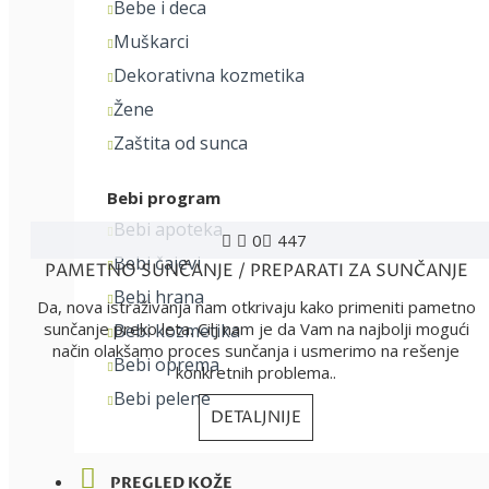
Bebe i deca
Muškarci
Dekorativna kozmetika
Žene
Zaštita od sunca
Bebi program
Bebi apoteka
0
447
Bebi čajevi
PAMETNO SUNČANJE / PREPARATI ZA SUNČANJE
Bebi hrana
Da, nova istraživanja nam otkrivaju kako primeniti pametno
sunčanje preko leta. Cilj nam je da Vam na najbolji mogući
Bebi kozmetika
način olakšamo proces sunčanja i usmerimo na rešenje
Bebi oprema
konkretnih problema..
Bebi pelene
DETALJNIJE
PREGLED KOŽE