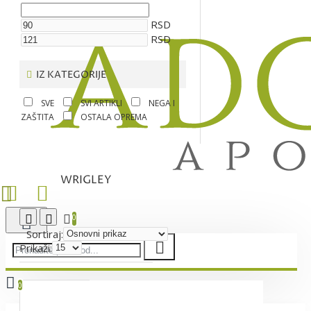
RSD
RSD
IZ KATEGORIJE
SVE
SVI ARTIKLI
NEGA I
ZAŠTITA
OSTALA OPREMA
WRIGLEY
0
Sortiraj:
Prikaži:
0
Vaša korpa je još uvek prazna!