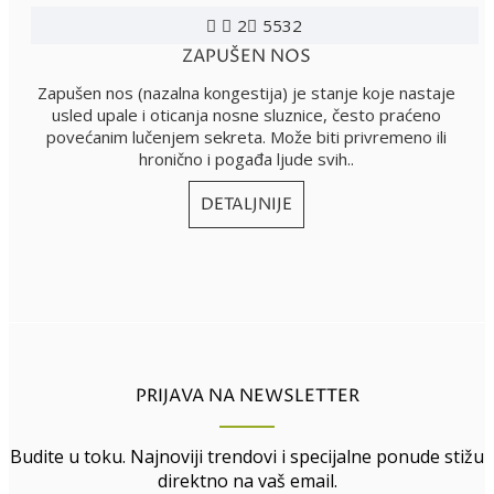
2
5532
ZAPUŠEN NOS
Zapušen nos (nazalna kongestija) je stanje koje nastaje
usled upale i oticanja nosne sluznice, često praćeno
povećanim lučenjem sekreta. Može biti privremeno ili
hronično i pogađa ljude svih..
DETALJNIJE
PRIJAVA NA NEWSLETTER
Budite u toku. Najnoviji trendovi i specijalne ponude stižu
direktno na vaš email.