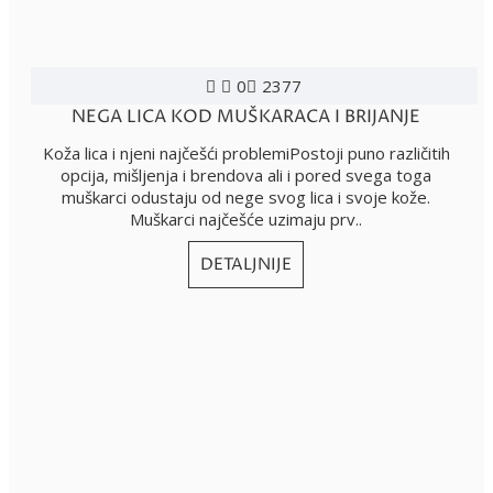
0
2377
NEGA LICA KOD MUŠKARACA I BRIJANJE
Koža lica i njeni najčešći problemiPostoji puno različitih
opcija, mišljenja i brendova ali i pored svega toga
muškarci odustaju od nege svog lica i svoje kože.
Muškarci najčešće uzimaju prv..
DETALJNIJE