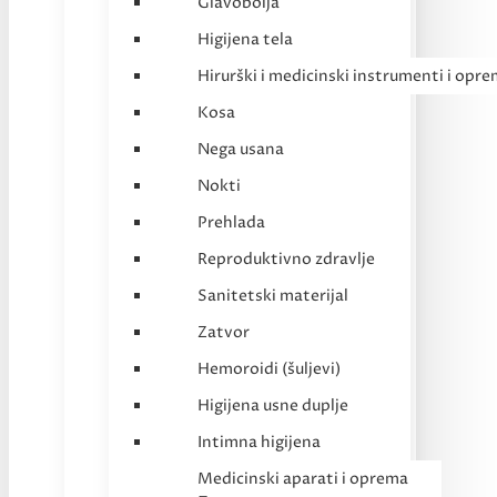
Glavobolja
Higijena tela
Hirurški i medicinski instrumenti i opr
Kosa
Nega usana
Nokti
Prehlada
Reproduktivno zdravlje
Sanitetski materijal
Zatvor
Hemoroidi (šuljevi)
Higijena usne duplje
Intimna higijena
Medicinski aparati i oprema