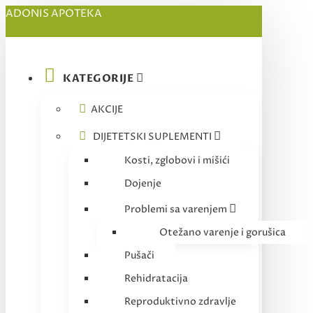
ADONIS APOTEKA
KATEGORIJE
AKCIJE
DIJETETSKI SUPLEMENTI
Kosti, zglobovi i mišići
Dojenje
Problemi sa varenjem
Otežano varenje i gorušica
Pušači
Rehidratacija
Reproduktivno zdravlje