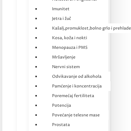
Imunitet
Jetra i žuč
Kašalj,promuklost,bolno grlo i prehlade
Kosa, koža i nokti
Menopauza i PMS
Mršavljenje
Nervni sistem
Odvikavanje od alkohola
Pamćenje i koncentracija
Poremećaj fertiliteta
Potencija
Povećanje telesne mase
Prostata