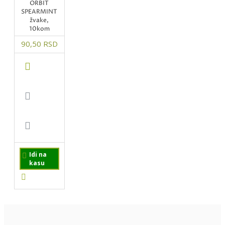
ORBIT
SPEARMINT
žvake,
10kom
90,50 RSD
Idi na
kasu