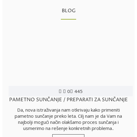
BLOG
0
445
PAMETNO SUNČANJE / PREPARATI ZA SUNČANJE
Da, nova istraživanja nam otkrivaju kako primeniti
pametno sunčanje preko leta. Cilj nam je da Vam na
najbolji mogući način olakšamo proces sunčanja i
usmerimo na rešenje konkretnih problema..