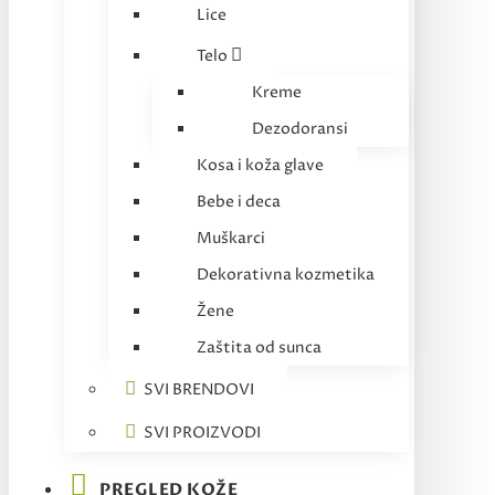
Lice
Telo
Kreme
Dezodoransi
Kosa i koža glave
Bebe i deca
Muškarci
Dekorativna kozmetika
Žene
Zaštita od sunca
SVI BRENDOVI
SVI PROIZVODI
PREGLED KOŽE