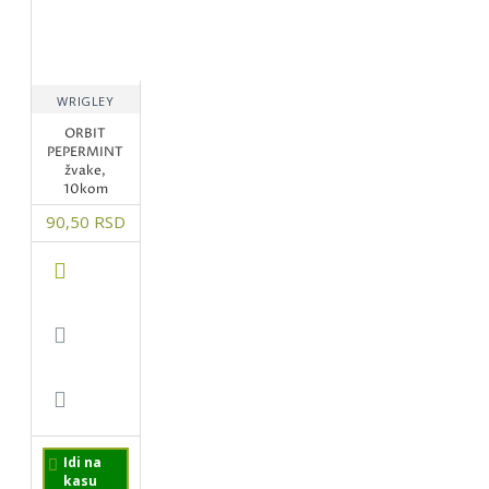
WRIGLEY
ORBIT
PEPERMINT
žvake,
10kom
90,50 RSD
Idi na
kasu