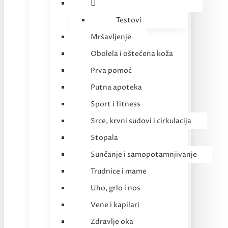
Testovi
Mršavljenje
Obolela i oštećena koža
Prva pomoć
Putna apoteka
Sport i fitness
Srce, krvni sudovi i cirkulacija
Stopala
Sunčanje i samopotamnjivanje
Trudnice i mame
Uho, grlo i nos
Vene i kapilari
Zdravlje oka