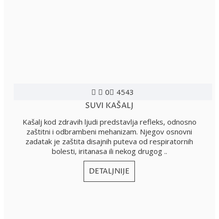
0
4543
SUVI KAŠALJ
Kašalj kod zdravih ljudi predstavlja refleks, odnosno
zaštitni i odbrambeni mehanizam. Njegov osnovni
zadatak je zaštita disajnih puteva od respiratornih
bolesti, iritanasa ili nekog drugog ..
DETALJNIJE