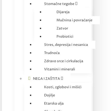
Stomačne tegobe
Dijareja
Mučnina i povraćanje
Zatvor
Probiotici
Stres, depresija i nesanica
Trudnoća
Zdravo srce i cirkulacija
Vitamini i minerali
NEGA I ZAŠTITA
Kosti, zglobovi i mišići
Dojilje
Etarska ulja