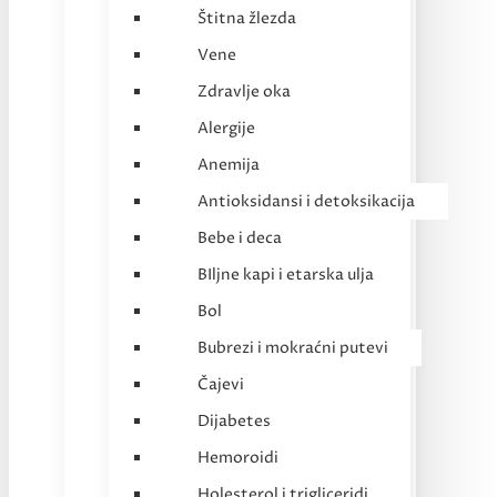
Štitna žlezda
Vene
Zdravlje oka
Alergije
Anemija
Antioksidansi i detoksikacija
Bebe i deca
BIljne kapi i etarska ulja
Bol
Bubrezi i mokraćni putevi
Čajevi
Dijabetes
Hemoroidi
Holesterol i trigliceridi