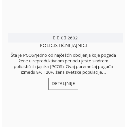
0
2602
POLICISTIČNI JAJNICI
Šta je PCOS?Jedno od najčešćih oboljenja koje pogađa
žene u reproduktivnom periodu jeste sindrom
policističnih jajnika (PCOS). Ovaj poremećaj pogađa
između 8% i 20% žena svetske populacije, ..
DETALJNIJE