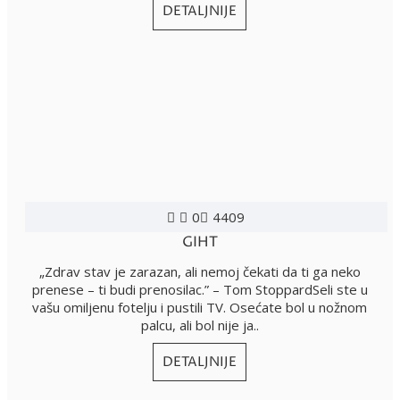
DETALJNIJE
0
4409
GIHT
„Zdrav stav je zarazan, ali nemoj čekati da ti ga neko
prenese – ti budi prenosilac.” – Tom StoppardSeli ste u
vašu omiljenu fotelju i pustili TV. Osećate bol u nožnom
palcu, ali bol nije ja..
DETALJNIJE