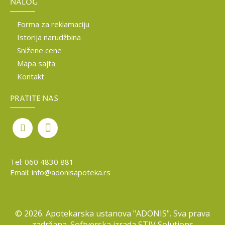
NALOG
Forma za reklamaciju
Istorija narudžbina
Snižene cene
Mapa sajta
Kontakt
PRATITE NAS
Tel:
060 4830 881
Email:
info@adonisapoteka.rs
©
2026. Apotekarska ustanova "ADONIS". Sva prava
zadržana. Softverska izrada
STIV Solutions