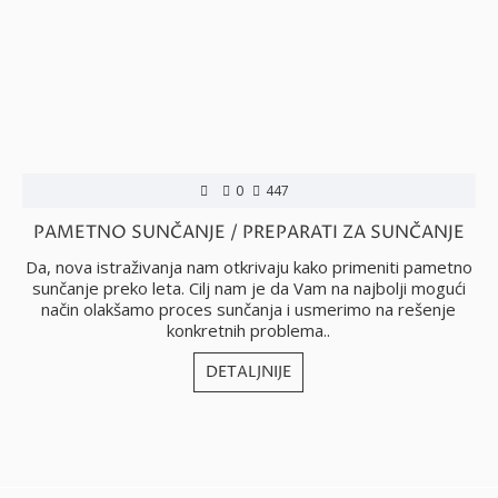
0
447
PAMETNO SUNČANJE / PREPARATI ZA SUNČANJE
Da, nova istraživanja nam otkrivaju kako primeniti pametno
sunčanje preko leta. Cilj nam je da Vam na najbolji mogući
način olakšamo proces sunčanja i usmerimo na rešenje
konkretnih problema..
DETALJNIJE