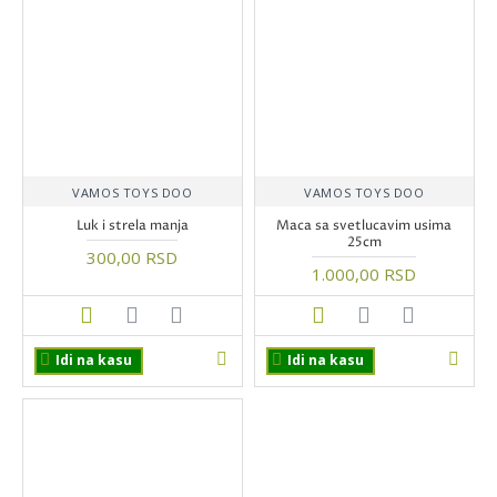
VAMOS TOYS DOO
VAMOS TOYS DOO
Luk i strela manja
Maca sa svetlucavim usima
25cm
300,00 RSD
1.000,00 RSD
Idi na kasu
Idi na kasu