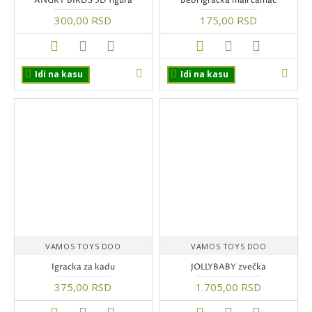
ANGRY BIRDS 3D figura
Bebi igracka mali camac
300,00 RSD
175,00 RSD
Idi na kasu
Idi na kasu
VAMOS TOYS DOO
VAMOS TOYS DOO
Igracka za kadu
JOLLYBABY zvečka
375,00 RSD
1.705,00 RSD