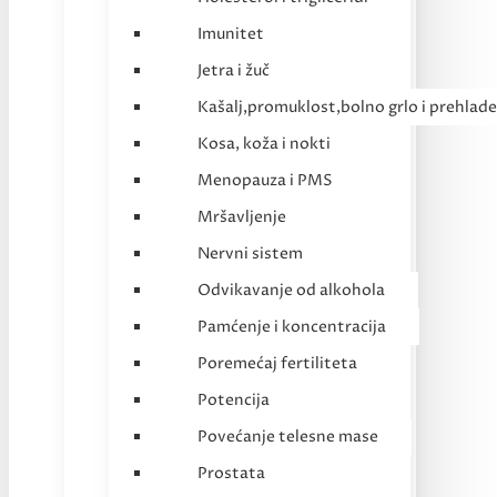
Imunitet
Jetra i žuč
Kašalj,promuklost,bolno grlo i prehlade
Kosa, koža i nokti
Menopauza i PMS
Mršavljenje
Nervni sistem
Odvikavanje od alkohola
Pamćenje i koncentracija
Poremećaj fertiliteta
Potencija
Povećanje telesne mase
Prostata