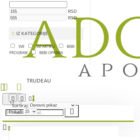
RSD
RSD
IZ KATEGORIJE
SVE
SVI ARTIKLI
BEBI
PROGRAM
BEBI OPREMA
TRUDEAU
0
Sortiraj:
Prikaži:
0
Vaša korpa je još uvek prazna!