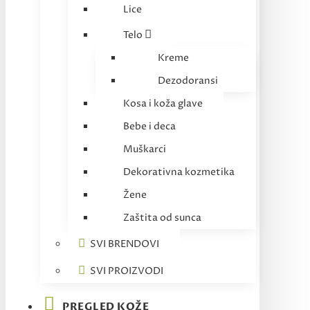
Lice
Telo
Kreme
Dezodoransi
Kosa i koža glave
Bebe i deca
Muškarci
Dekorativna kozmetika
Žene
Zaštita od sunca
SVI BRENDOVI
SVI PROIZVODI
PREGLED KOŽE