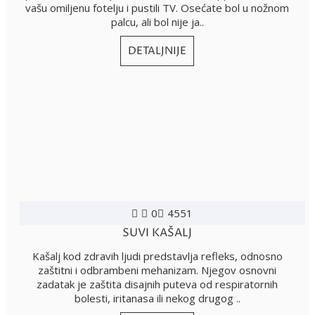
vašu omiljenu fotelju i pustili TV. Osećate bol u nožnom
palcu, ali bol nije ja..
DETALJNIJE
0
4551
SUVI KAŠALJ
Kašalj kod zdravih ljudi predstavlja refleks, odnosno
zaštitni i odbrambeni mehanizam. Njegov osnovni
zadatak je zaštita disajnih puteva od respiratornih
bolesti, iritanasa ili nekog drugog ..