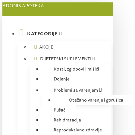
ADONIS APOTEKA
KATEGORIJE
AKCIJE
DIJETETSKI SUPLEMENTI
Kosti, zglobovi i mišići
Dojenje
Problemi sa varenjem
Otežano varenje i gorušica
Pušači
Rehidratacija
Reproduktivno zdravlje