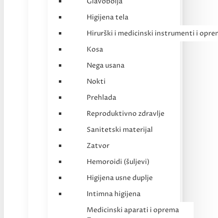
Glavobolja
Higijena tela
Hirurški i medicinski instrumenti i opr
Kosa
Nega usana
Nokti
Prehlada
Reproduktivno zdravlje
Sanitetski materijal
Zatvor
Hemoroidi (šuljevi)
Higijena usne duplje
Intimna higijena
Medicinski aparati i oprema