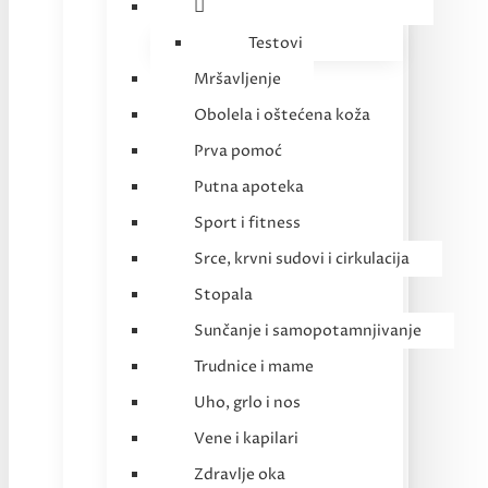
Testovi
Mršavljenje
Obolela i oštećena koža
Prva pomoć
Putna apoteka
Sport i fitness
Srce, krvni sudovi i cirkulacija
Stopala
Sunčanje i samopotamnjivanje
Trudnice i mame
Uho, grlo i nos
Vene i kapilari
Zdravlje oka