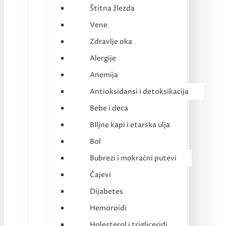
Štitna žlezda
Vene
Zdravlje oka
Alergije
Anemija
Antioksidansi i detoksikacija
Bebe i deca
BIljne kapi i etarska ulja
Bol
Bubrezi i mokraćni putevi
Čajevi
Dijabetes
Hemoroidi
Holesterol i trigliceridi