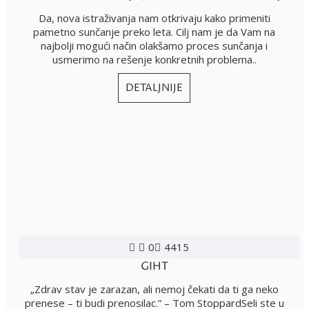
Da, nova istraživanja nam otkrivaju kako primeniti
pametno sunčanje preko leta. Cilj nam je da Vam na
najbolji mogući način olakšamo proces sunčanja i
usmerimo na rešenje konkretnih problema..
DETALJNIJE
0
4415
GIHT
„Zdrav stav je zarazan, ali nemoj čekati da ti ga neko
prenese – ti budi prenosilac.” – Tom StoppardSeli ste u