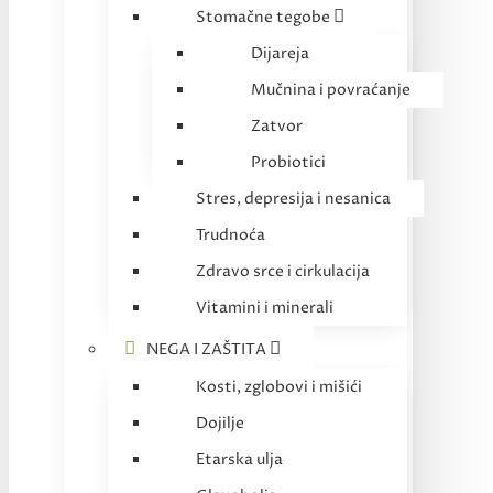
Stomačne tegobe
Dijareja
Mučnina i povraćanje
Zatvor
Probiotici
Stres, depresija i nesanica
Trudnoća
Zdravo srce i cirkulacija
Vitamini i minerali
NEGA I ZAŠTITA
Kosti, zglobovi i mišići
Dojilje
Etarska ulja