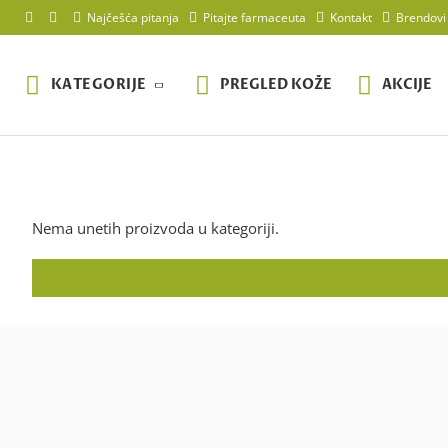
Najčešća pitanja
Pitajte farmaceuta
Kontakt
Brendovi
KATEGORIJE
PREGLED KOŽE
AKCIJE
Nema unetih proizvoda u kategoriji.