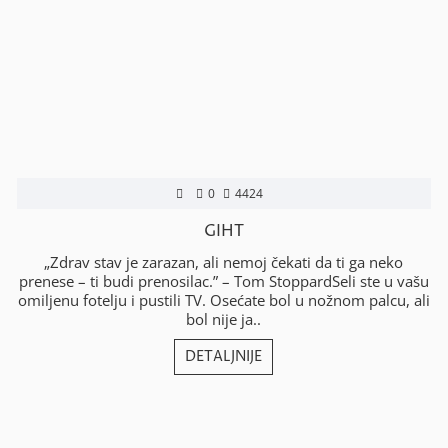
0
4424
GIHT
„Zdrav stav je zarazan, ali nemoj čekati da ti ga neko
prenese – ti budi prenosilac.” – Tom StoppardSeli ste u vašu
omiljenu fotelju i pustili TV. Osećate bol u nožnom palcu, ali
bol nije ja..
DETALJNIJE