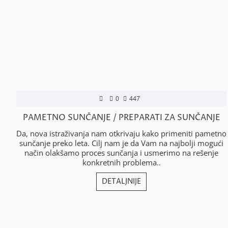
0
447
PAMETNO SUNČANJE / PREPARATI ZA SUNČANJE
Da, nova istraživanja nam otkrivaju kako primeniti pametno
sunčanje preko leta. Cilj nam je da Vam na najbolji mogući
način olakšamo proces sunčanja i usmerimo na rešenje
konkretnih problema..
DETALJNIJE