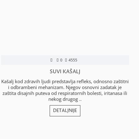
0
4555
SUVI KAŠALJ
Kašalj kod zdravih ljudi predstavlja refleks, odnosno zaštitni
Š
i odbrambeni mehanizam. Njegov osnovni zadatak je
zaštita disajnih puteva od respiratornih bolesti, iritanasa ili
nekog drugog ..
DETALJNIJE