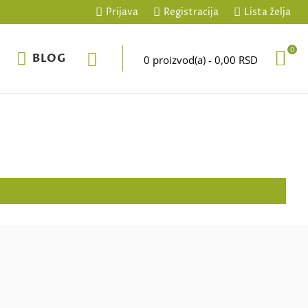
Prijava
Registracija
Lista želja
0
BLOG
0 proizvod(a) - 0,00 RSD