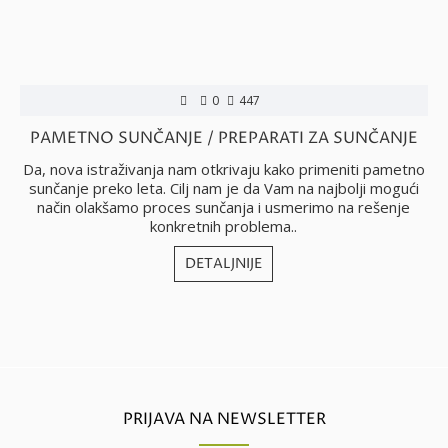
0
447
PAMETNO SUNČANJE / PREPARATI ZA SUNČANJE
Da, nova istraživanja nam otkrivaju kako primeniti pametno
sunčanje preko leta. Cilj nam je da Vam na najbolji mogući
način olakšamo proces sunčanja i usmerimo na rešenje
konkretnih problema..
DETALJNIJE
PRIJAVA NA NEWSLETTER