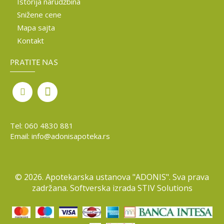
Istorija narudžbina
Snižene cene
Mapa sajta
Kontakt
PRATITE NAS
Tel:
060 4830 881
Email:
info@adonisapoteka.rs
©
2026. Apotekarska ustanova "ADONIS". Sva prava
zadržana. Softverska izrada
STIV Solutions