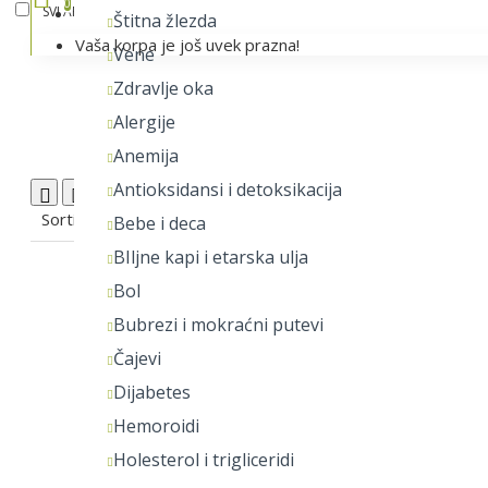
0
SVI ARTIKLI
NEGA I ZAŠTITA
Lista želja
Štitna žlezda
Vaša korpa je još uvek prazna!
Vene
Zdravlje oka
G
Alergije
Anemija
Antioksidansi i detoksikacija
Uporedi proizvod
0
Sortiraj:
Prikaži:
Bebe i deca
BIljne kapi i etarska ulja
Bol
Bubrezi i mokraćni putevi
Čajevi
Dijabetes
Hemoroidi
Holesterol i trigliceridi