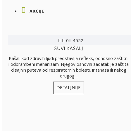
AKCIJE
0
4552
SUVI KAŠALJ
Kašalj kod zdravih ljudi predstavlja refleks, odnosno zaštitni
i odbrambeni mehanizam. Njegov osnovni zadatak je zaštita
disajnih puteva od respiratornih bolesti, iritanasa ili nekog
drugog ..
DETALJNIJE