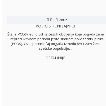
0
2605
POLICISTIČNI JAJNICI
Šta je PCOS?Jedno od najčešćih oboljenja koje pogađa žene
u reproduktivnom periodu jeste sindrom policističnih jajnika
(PCOS). Ovaj poremećaj pogađa između 8% i 20% žena
svetske populacije, ..
DETALJNIJE