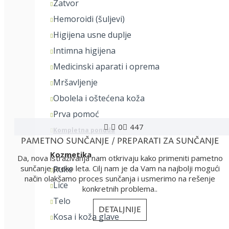
Zatvor
Hemoroidi (šuljevi)
Higijena usne duplje
Intimna higijena
Medicinski aparati i oprema
Mršavljenje
Obolela i oštećena koža
Prva pomoć
0
447
Kompletna ponuda
PAMETNO SUNČANJE / PREPARATI ZA SUNČANJE
Kozmetika
Da, nova istraživanja nam otkrivaju kako primeniti pametno
sunčanje preko leta. Cilj nam je da Vam na najbolji mogući
Ruke
način olakšamo proces sunčanja i usmerimo na rešenje
Lice
konkretnih problema..
Telo
DETALJNIJE
Kosa i koža glave