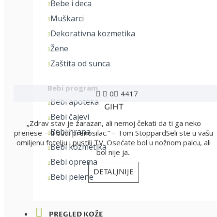
Bebe i deca
Muškarci
Dekorativna kozmetika
Žene
Zaštita od sunca
Bebi program
0
4417
Bebi apoteka
GIHT
Bebi čajevi
„Zdrav stav je zarazan, ali nemoj čekati da ti ga neko
Bebi hrana
prenese – ti budi prenosilac.” – Tom StoppardSeli ste u vašu
omiljenu fotelju i pustili TV. Osećate bol u nožnom palcu, ali
Bebi kozmetika
bol nije ja..
Bebi oprema
DETALJNIJE
Bebi pelene
PREGLED KOŽE