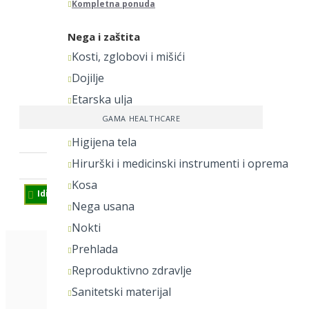
Kompletna ponuda
Nega i zaštita
Kosti, zglobovi i mišići
Dojilje
Etarska ulja
Glavobolja
GAMA HEALTHCARE
Higijena tela
Maramice za kupanje, 8kom
Hirurški i medicinski instrumenti i oprema
317,00 RSD
Kosa
Pitaj prodavca
Idi na kasu
Nega usana
Nokti
Prehlada
Reproduktivno zdravlje
Sanitetski materijal