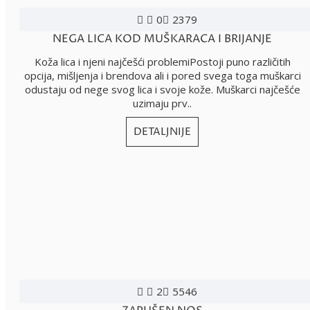
0
2379
NEGA LICA KOD MUŠKARACA I BRIJANJE
Koža lica i njeni najčešći problemiPostoji puno različitih
opcija, mišljenja i brendova ali i pored svega toga muškarci
odustaju od nege svog lica i svoje kože. Muškarci najčešće
uzimaju prv..
DETALJNIJE
2
5546