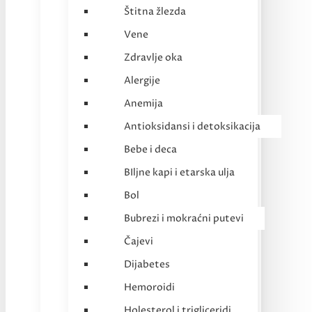
Štitna žlezda
Vene
Zdravlje oka
Alergije
Anemija
Antioksidansi i detoksikacija
Bebe i deca
BIljne kapi i etarska ulja
Bol
Bubrezi i mokraćni putevi
Čajevi
Dijabetes
Hemoroidi
Holesterol i trigliceridi