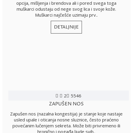
opcija, mišljenja i brendova ali i pored svega toga
muškarci odustaju od nege svog lica i svoje kože.
Muškarci najčešće uzimaju prv..
DETALJNIJE
2
5546
ZAPUŠEN NOS
Zapušen nos (nazalna kongestija) je stanje koje nastaje
usled upale i oticanja nosne sluznice, često praćeno
povećanim lučenjem sekreta. Može biti privremeno ili
hronično i pogađa ljude svih..