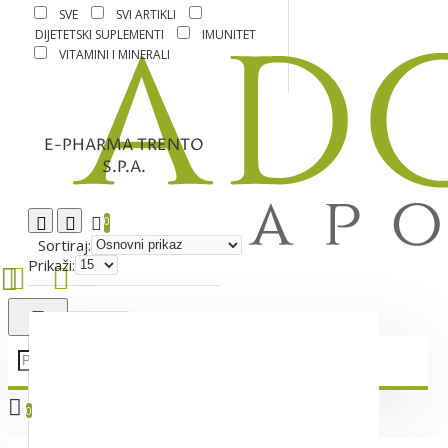
SVE
SVI ARTIKLI
DIJETETSKI SUPLEMENTI
IMUNITET
VITAMINI I MINERALI
E-PHARMA TRENTO
S.P.A.
0
Sortiraj:
Prikaži:
0
Vaša korpa je još uvek prazna!