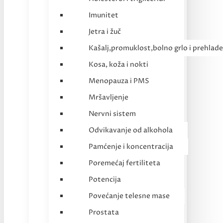
Imunitet
Jetra i žuč
Kašalj,promuklost,bolno grlo i prehlade
Kosa, koža i nokti
Menopauza i PMS
Mršavljenje
Nervni sistem
Odvikavanje od alkohola
Pamćenje i koncentracija
Poremećaj fertiliteta
Potencija
Povećanje telesne mase
Prostata