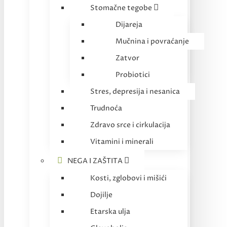
Stomačne tegobe
Dijareja
Mučnina i povraćanje
Zatvor
Probiotici
Stres, depresija i nesanica
Trudnoća
Zdravo srce i cirkulacija
Vitamini i minerali
NEGA I ZAŠTITA
Kosti, zglobovi i mišići
Dojilje
Etarska ulja