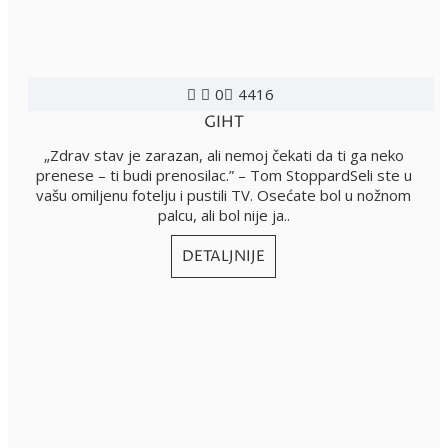
0
4416
GIHT
„Zdrav stav je zarazan, ali nemoj čekati da ti ga neko
prenese – ti budi prenosilac.” – Tom StoppardSeli ste u
vašu omiljenu fotelju i pustili TV. Osećate bol u nožnom
palcu, ali bol nije ja..
DETALJNIJE