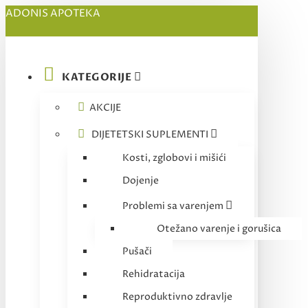
ADONIS APOTEKA
KATEGORIJE
AKCIJE
DIJETETSKI SUPLEMENTI
Kosti, zglobovi i mišići
Dojenje
Problemi sa varenjem
Otežano varenje i gorušica
Pušači
Rehidratacija
Reproduktivno zdravlje