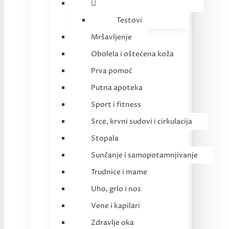
Testovi
Mršavljenje
Obolela i oštećena koža
Prva pomoć
Putna apoteka
Sport i fitness
Srce, krvni sudovi i cirkulacija
Stopala
Sunčanje i samopotamnjivanje
Trudnice i mame
Uho, grlo i nos
Vene i kapilari
Zdravlje oka