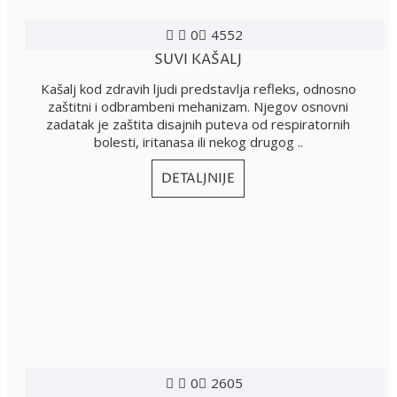
0
4552
SUVI KAŠALJ
Kašalj kod zdravih ljudi predstavlja refleks, odnosno
zaštitni i odbrambeni mehanizam. Njegov osnovni
zadatak je zaštita disajnih puteva od respiratornih
bolesti, iritanasa ili nekog drugog ..
DETALJNIJE
0
2605