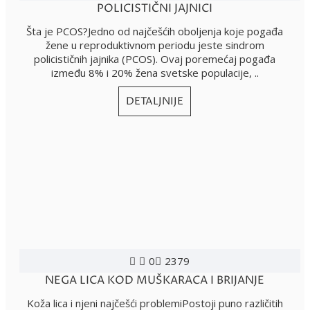
POLICISTIČNI JAJNICI
Šta je PCOS?Jedno od najčešćih oboljenja koje pogađa
žene u reproduktivnom periodu jeste sindrom
policističnih jajnika (PCOS). Ovaj poremećaj pogađa
između 8% i 20% žena svetske populacije, ..
DETALJNIJE
0
2379
NEGA LICA KOD MUŠKARACA I BRIJANJE
Koža lica i njeni najčešći problemiPostoji puno različitih