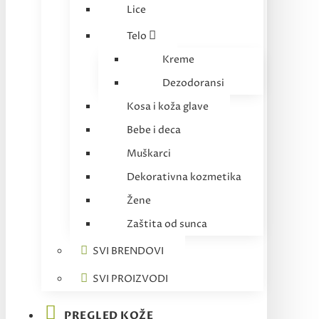
Lice
Telo
Kreme
Dezodoransi
Kosa i koža glave
Bebe i deca
Muškarci
Dekorativna kozmetika
Žene
Zaštita od sunca
SVI BRENDOVI
SVI PROIZVODI
PREGLED KOŽE