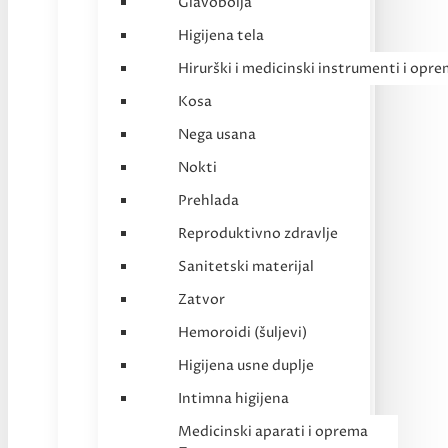
Glavobolja
Higijena tela
Hirurški i medicinski instrumenti i opr
Kosa
Nega usana
Nokti
Prehlada
Reproduktivno zdravlje
Sanitetski materijal
Zatvor
Hemoroidi (šuljevi)
Higijena usne duplje
Intimna higijena
Medicinski aparati i oprema