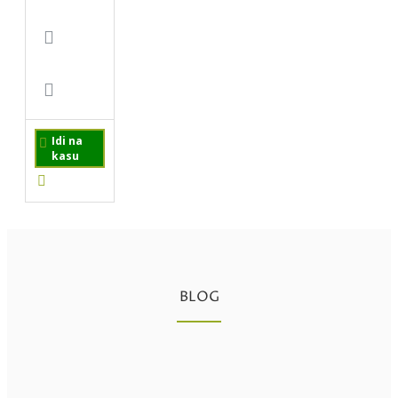
Idi na
kasu
BLOG