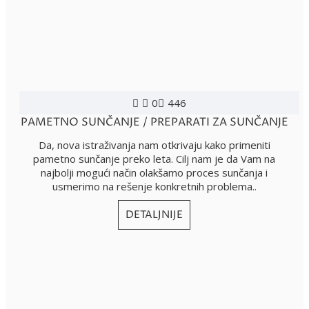
0
446
PAMETNO SUNČANJE / PREPARATI ZA SUNČANJE
Da, nova istraživanja nam otkrivaju kako primeniti
pametno sunčanje preko leta. Cilj nam je da Vam na
najbolji mogući način olakšamo proces sunčanja i
usmerimo na rešenje konkretnih problema..
DETALJNIJE