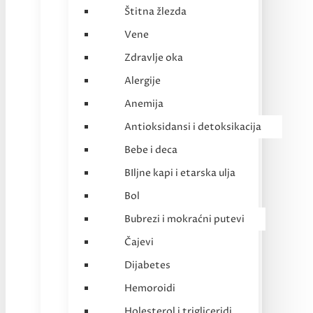
Štitna žlezda
Vene
Zdravlje oka
Alergije
Anemija
Antioksidansi i detoksikacija
Bebe i deca
BIljne kapi i etarska ulja
Bol
Bubrezi i mokraćni putevi
Čajevi
Dijabetes
Hemoroidi
Holesterol i trigliceridi