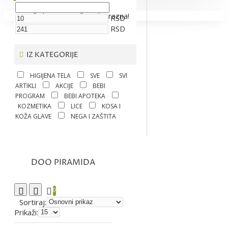
Vaša korpa je još uvek prazna!
RSD
RSD
IZ KATEGORIJE
HIGIJENA TELA
SVE
SVI
ARTIKLI
AKCIJE
BEBI
PROGRAM
BEBI APOTEKA
KOZMETIKA
LICE
KOSA I
KOŽA GLAVE
NEGA I ZAŠTITA
DOO PIRAMIDA
0
Sortiraj:
Prikaži: