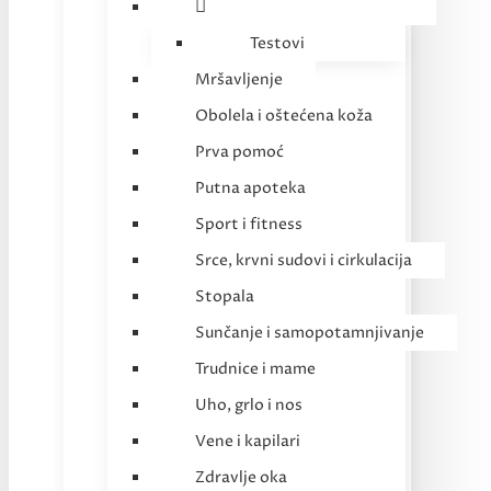
Testovi
Mršavljenje
Obolela i oštećena koža
Prva pomoć
Putna apoteka
Sport i fitness
Srce, krvni sudovi i cirkulacija
Stopala
Sunčanje i samopotamnjivanje
Trudnice i mame
Uho, grlo i nos
Vene i kapilari
Zdravlje oka