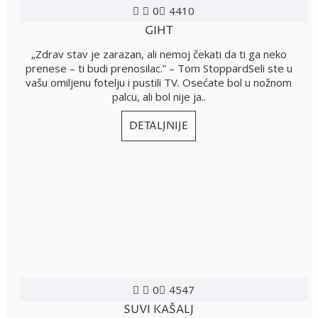
0
4410
GIHT
„Zdrav stav je zarazan, ali nemoj čekati da ti ga neko
prenese – ti budi prenosilac.” – Tom StoppardSeli ste u
vašu omiljenu fotelju i pustili TV. Osećate bol u nožnom
palcu, ali bol nije ja..
DETALJNIJE
0
4547
SUVI KAŠALJ