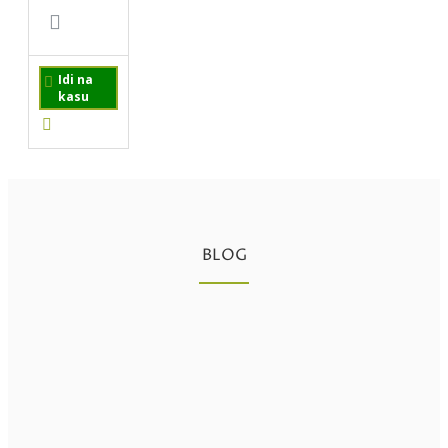
Idi na
kasu
BLOG