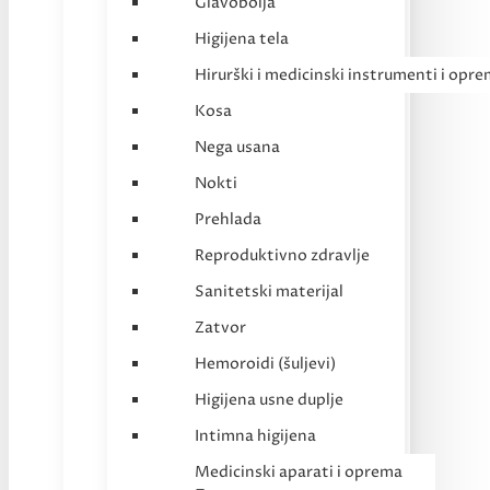
Glavobolja
Higijena tela
Hirurški i medicinski instrumenti i opr
Kosa
Nega usana
Nokti
Prehlada
Reproduktivno zdravlje
Sanitetski materijal
Zatvor
Hemoroidi (šuljevi)
Higijena usne duplje
Intimna higijena
Medicinski aparati i oprema