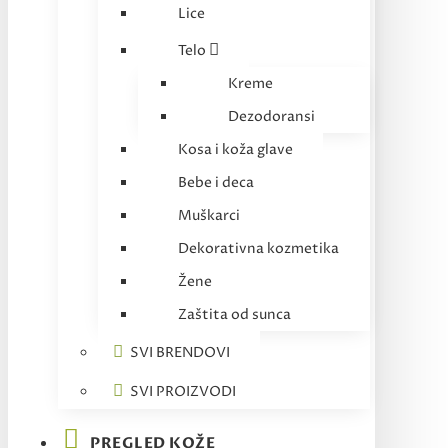
Lice
Telo
Kreme
Dezodoransi
Kosa i koža glave
Bebe i deca
Muškarci
Dekorativna kozmetika
Žene
Zaštita od sunca
SVI BRENDOVI
SVI PROIZVODI
PREGLED KOŽE