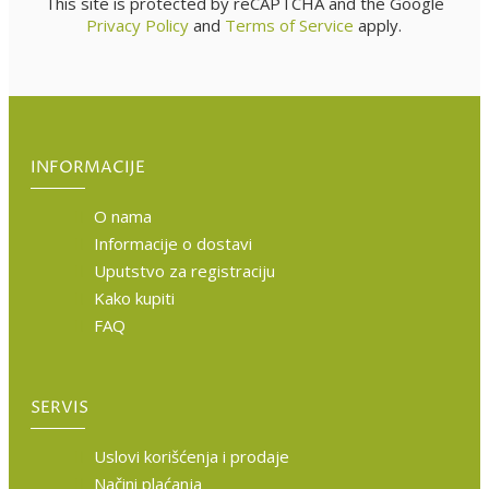
This site is protected by reCAPTCHA and the Google
Privacy Policy
and
Terms of Service
apply.
INFORMACIJE
O nama
Informacije o dostavi
Uputstvo za registraciju
Kako kupiti
FAQ
SERVIS
Uslovi korišćenja i prodaje
Načini plaćanja