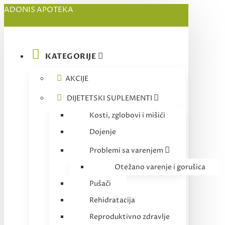
ADONIS APOTEKA
KATEGORIJE
AKCIJE
DIJETETSKI SUPLEMENTI
Kosti, zglobovi i mišići
Dojenje
Problemi sa varenjem
Otežano varenje i gorušica
Pušači
Rehidratacija
Reproduktivno zdravlje