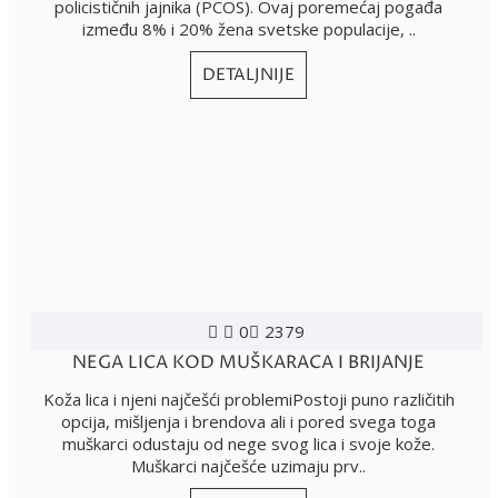
policističnih jajnika (PCOS). Ovaj poremećaj pogađa
između 8% i 20% žena svetske populacije, ..
DETALJNIJE
0
2379
NEGA LICA KOD MUŠKARACA I BRIJANJE
Koža lica i njeni najčešći problemiPostoji puno različitih
opcija, mišljenja i brendova ali i pored svega toga
muškarci odustaju od nege svog lica i svoje kože.
Muškarci najčešće uzimaju prv..