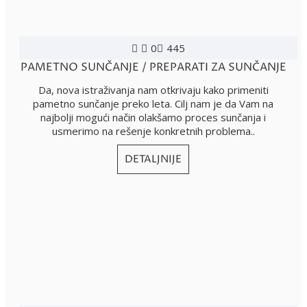
0
445
PAMETNO SUNČANJE / PREPARATI ZA SUNČANJE
Da, nova istraživanja nam otkrivaju kako primeniti
pametno sunčanje preko leta. Cilj nam je da Vam na
najbolji mogući način olakšamo proces sunčanja i
usmerimo na rešenje konkretnih problema..
DETALJNIJE