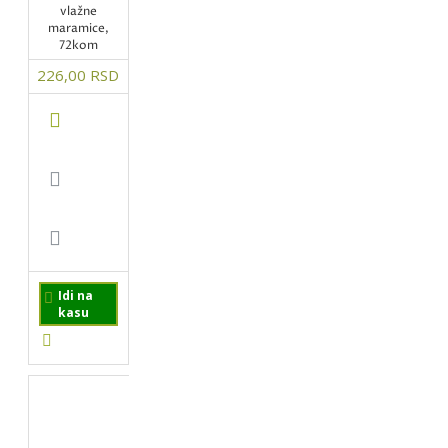
vlažne
maramice,
72kom
226,00 RSD
Idi na
kasu