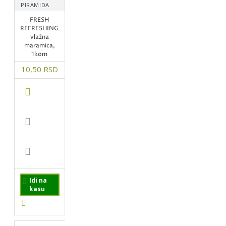
PIRAMIDA
FRESH
REFRESHING
vlažna
maramica,
1kom
10,50 RSD
Idi na
kasu