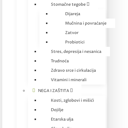
Stomačne tegobe
Dijareja
Mučnina i povraćanje
Zatvor
Probiotici
Stres, depresija i nesanica
Trudnoća
Zdravo srce i cirkulacija
Vitamini i minerali
NEGA I ZAŠTITA
Kosti, zglobovi i mišići
Dojilje
Etarska ulja