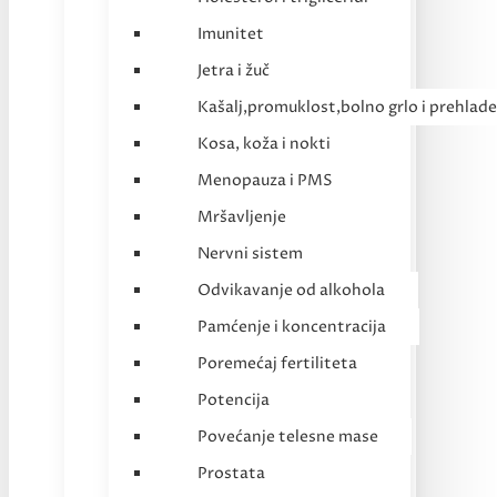
Imunitet
Jetra i žuč
Kašalj,promuklost,bolno grlo i prehlade
Kosa, koža i nokti
Menopauza i PMS
Mršavljenje
Nervni sistem
Odvikavanje od alkohola
Pamćenje i koncentracija
Poremećaj fertiliteta
Potencija
Povećanje telesne mase
Prostata