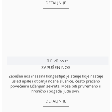
DETALJNIJE
2
5535
ZAPUŠEN NOS
Zapušen nos (nazalna kongestija) je stanje koje nastaje
usled upale i oticanja nosne sluznice, često praćeno
povećanim lučenjem sekreta. Može biti privremeno ili
hronično i pogađa ljude svih..
DETALJNIJE