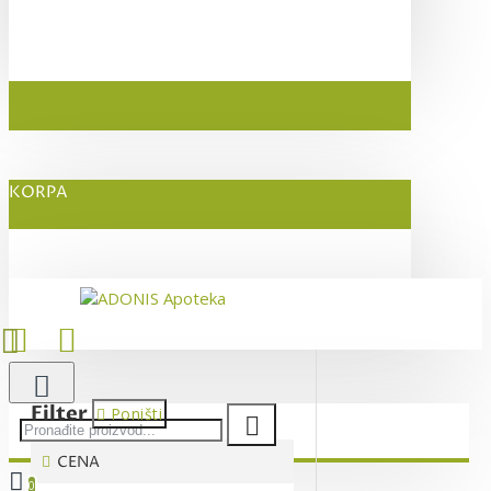
KORPA
Filter
Poništi
CENA
0