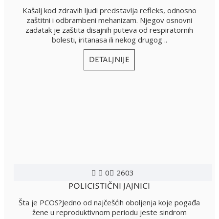
Kašalj kod zdravih ljudi predstavlja refleks, odnosno
zaštitni i odbrambeni mehanizam. Njegov osnovni
zadatak je zaštita disajnih puteva od respiratornih
bolesti, iritanasa ili nekog drugog ..
DETALJNIJE
0
2603
POLICISTIČNI JAJNICI
Šta je PCOS?Jedno od najčešćih oboljenja koje pogađa
žene u reproduktivnom periodu jeste sindrom