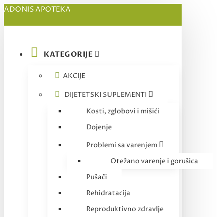
ADONIS APOTEKA
KATEGORIJE
AKCIJE
DIJETETSKI SUPLEMENTI
Kosti, zglobovi i mišići
Dojenje
Problemi sa varenjem
Otežano varenje i gorušica
Pušači
Rehidratacija
Reproduktivno zdravlje