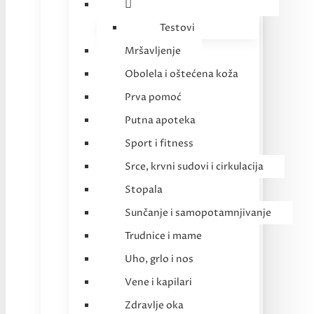
Testovi
Mršavljenje
Obolela i oštećena koža
Prva pomoć
Putna apoteka
Sport i fitness
Srce, krvni sudovi i cirkulacija
Stopala
Sunčanje i samopotamnjivanje
Trudnice i mame
Uho, grlo i nos
Vene i kapilari
Zdravlje oka