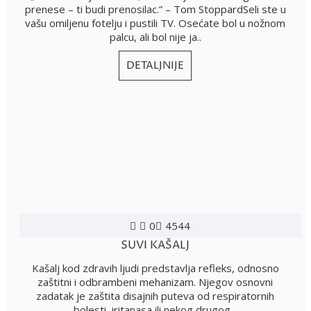
prenese – ti budi prenosilac.” – Tom StoppardSeli ste u
vašu omiljenu fotelju i pustili TV. Osećate bol u nožnom
palcu, ali bol nije ja..
DETALJNIJE
0
4544
SUVI KAŠALJ
Kašalj kod zdravih ljudi predstavlja refleks, odnosno
zaštitni i odbrambeni mehanizam. Njegov osnovni
zadatak je zaštita disajnih puteva od respiratornih
bolesti, iritanasa ili nekog drugog ..