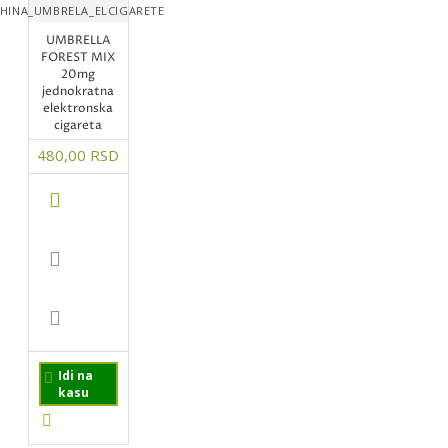
HINA_UMBRELA_ELCIGARETE
UMBRELLA
FOREST MIX
20mg
jednokratna
elektronska
cigareta
480,00 RSD
Idi na
kasu