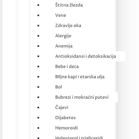
Štitna žlezda
Vene
Zdravlje oka
Alergije
Anemija
Antioksidansi i detoksikacija
Bebe i deca
BIljne kapi i etarska ulja
Bol
Bubrezi i mokraćni putevi
Čajevi
Dijabetes
Hemoroidi
Holesterol i trigliceridi