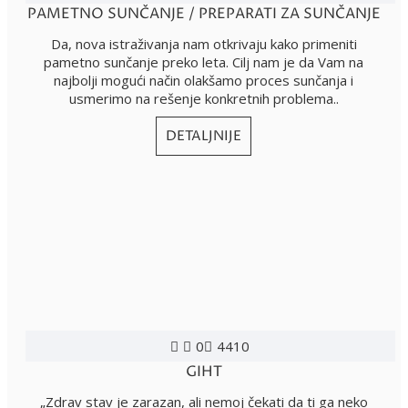
PAMETNO SUNČANJE / PREPARATI ZA SUNČANJE
Da, nova istraživanja nam otkrivaju kako primeniti
pametno sunčanje preko leta. Cilj nam je da Vam na
najbolji mogući način olakšamo proces sunčanja i
usmerimo na rešenje konkretnih problema..
DETALJNIJE
0
4410
GIHT
„Zdrav stav je zarazan, ali nemoj čekati da ti ga neko