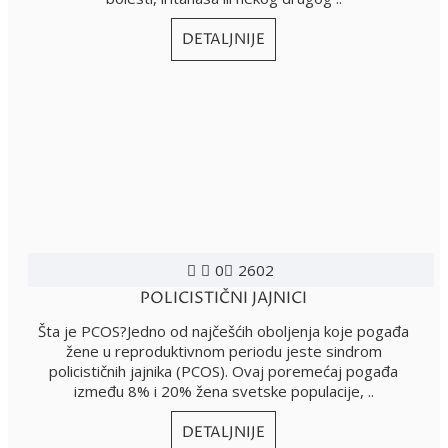
DETALJNIJE
0
2602
POLICISTIČNI JAJNICI
Šta je PCOS?Jedno od najčešćih oboljenja koje pogađa
žene u reproduktivnom periodu jeste sindrom
policističnih jajnika (PCOS). Ovaj poremećaj pogađa
između 8% i 20% žena svetske populacije, ..
DETALJNIJE