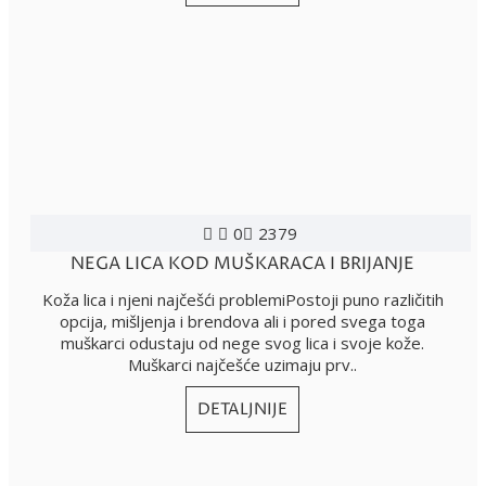
0
2379
NEGA LICA KOD MUŠKARACA I BRIJANJE
Koža lica i njeni najčešći problemiPostoji puno različitih
opcija, mišljenja i brendova ali i pored svega toga
muškarci odustaju od nege svog lica i svoje kože.
Muškarci najčešće uzimaju prv..
DETALJNIJE