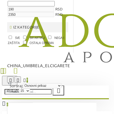
RSD
RSD
IZ KATEGORIJE
SVE
SVI ARTIKLI
NEGA I
ZAŠTITA
OSTALA OPREMA
CHINA_UMBRELA_ELCIGARETE
0
Sortiraj:
Prikaži:
0
Vaša korpa je još uvek prazna!