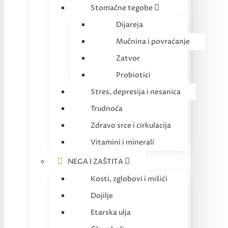
Stomačne tegobe
Dijareja
Mučnina i povraćanje
Zatvor
Probiotici
Stres, depresija i nesanica
Trudnoća
Zdravo srce i cirkulacija
Vitamini i minerali
NEGA I ZAŠTITA
Kosti, zglobovi i mišići
Dojilje
Etarska ulja