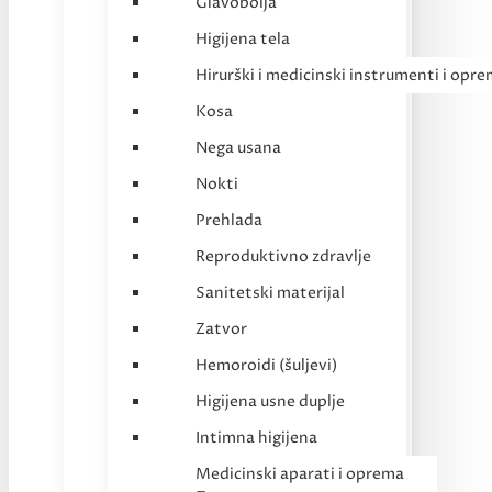
Glavobolja
Higijena tela
Hirurški i medicinski instrumenti i opr
Kosa
Nega usana
Nokti
Prehlada
Reproduktivno zdravlje
Sanitetski materijal
Zatvor
Hemoroidi (šuljevi)
Higijena usne duplje
Intimna higijena
Medicinski aparati i oprema