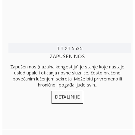
2
5535
ZAPUŠEN NOS
Zapušen nos (nazalna kongestija) je stanje koje nastaje
usled upale i oticanja nosne sluznice, često praćeno
povećanim lučenjem sekreta. Može biti privremeno ili
hronično i pogađa ljude svih..
DETALJNIJE