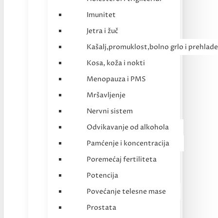
Imunitet
Jetra i žuč
Kašalj,promuklost,bolno grlo i prehlade
Kosa, koža i nokti
Menopauza i PMS
Mršavljenje
Nervni sistem
Odvikavanje od alkohola
Pamćenje i koncentracija
Poremećaj fertiliteta
Potencija
Povećanje telesne mase
Prostata