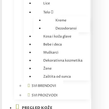
Lice
Telo
Kreme
Dezodoransi
Kosa i koža glave
Bebe i deca
Muškarci
Dekorativna kozmetika
Žene
Zaštita od sunca
SVI BRENDOVI
SVI PROIZVODI
PREGLED KOŽE