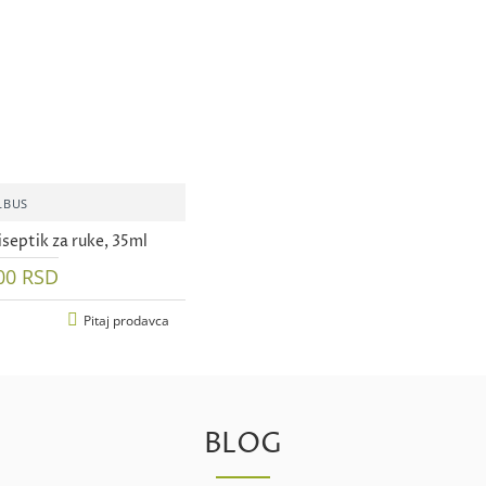
LBUS
septik za ruke, 35ml
00 RSD
Pitaj prodavca
BLOG