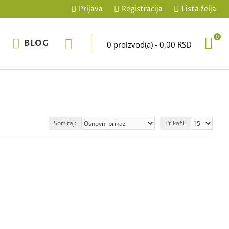
Prijava
Registracija
Lista želja
0
BLOG
0 proizvod(a) - 0,00 RSD
Sortiraj:
Prikaži: