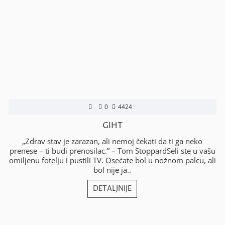
0
4424
GIHT
„Zdrav stav je zarazan, ali nemoj čekati da ti ga neko
prenese – ti budi prenosilac.” – Tom StoppardSeli ste u vašu
omiljenu fotelju i pustili TV. Osećate bol u nožnom palcu, ali
bol nije ja..
DETALJNIJE