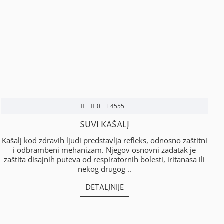
0
4555
SUVI KAŠALJ
Kašalj kod zdravih ljudi predstavlja refleks, odnosno zaštitni
Š
i odbrambeni mehanizam. Njegov osnovni zadatak je
zaštita disajnih puteva od respiratornih bolesti, iritanasa ili
nekog drugog ..
DETALJNIJE