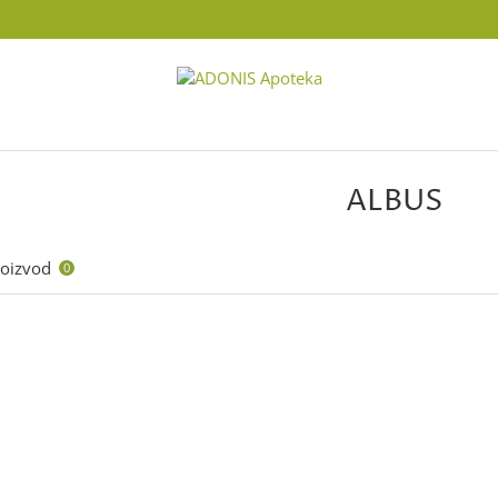
ALBUS
roizvod
0