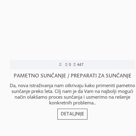
0
447
PAMETNO SUNČANJE / PREPARATI ZA SUNČANJE
Da, nova istraživanja nam otkrivaju kako primeniti pametno
sunčanje preko leta. Cilj nam je da Vam na najbolji mogući
način olakšamo proces sunčanja i usmerimo na rešenje
konkretnih problema..
DETALJNIJE