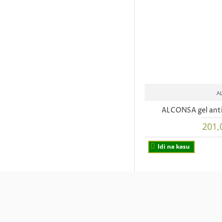
A
ALCONSA gel anti
201,
Idi na kasu