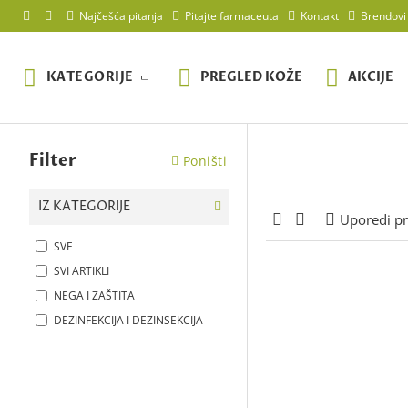
Najčešća pitanja
Pitajte farmaceuta
Kontakt
Brendovi
KATEGORIJE
PREGLED KOŽE
AKCIJE
Filter
Poništi
IZ KATEGORIJE
Uporedi p
SVE
SVI ARTIKLI
NEGA I ZAŠTITA
DEZINFEKCIJA I DEZINSEKCIJA