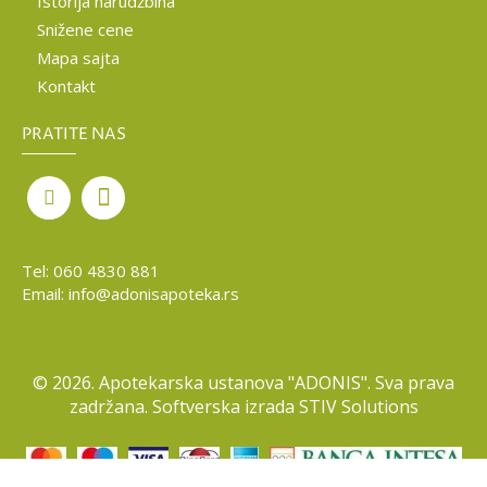
Istorija narudžbina
Snižene cene
Mapa sajta
Kontakt
PRATITE NAS
Tel:
060 4830 881
Email:
info@adonisapoteka.rs
©
2026. Apotekarska ustanova "ADONIS". Sva prava
zadržana. Softverska izrada
STIV Solutions