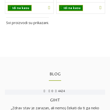
Idi na kasu
Idi na kasu
Svi proizvodi su prikazani.
BLOG
0
4424
GIHT
no
„Zdrav stav je zarazan, ali nemoj čekati da ti ga neko