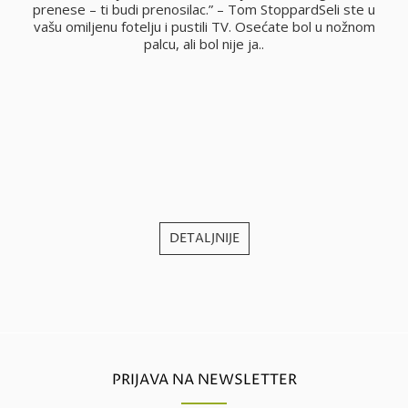
i
prenese – ti budi prenosilac.” – Tom StoppardSeli ste u
vašu omiljenu fotelju i pustili TV. Osećate bol u nožnom
palcu, ali bol nije ja..
j
DETALJNIJE
PRIJAVA NA NEWSLETTER