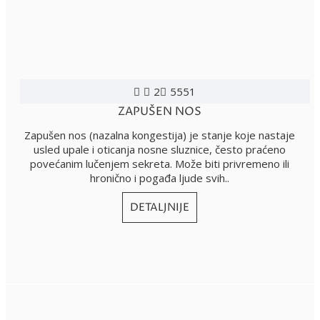
2
5551
ZAPUŠEN NOS
Zapušen nos (nazalna kongestija) je stanje koje nastaje
usled upale i oticanja nosne sluznice, često praćeno
povećanim lučenjem sekreta. Može biti privremeno ili
hronično i pogađa ljude svih..
DETALJNIJE