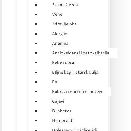
Štitna žlezda
Vene
Zdravlje oka
Alergije
Anemija
Antioksidansi i detoksikacija
Bebe i deca
BIljne kapi i etarska ulja
Bol
Bubrezi i mokraćni putevi
Čajevi
Dijabetes
Hemoroidi
Holesterol i trigliceridi