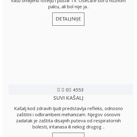
vašu omiljenu fotelju i pustili TV. Osećate bol u nožnom
palcu, ali bol nije ja..
DETALJNIJE
0
4553
SUVI KAŠALJ
Kašalj kod zdravih ljudi predstavlja refleks, odnosno
zaštitni i odbrambeni mehanizam. Njegov osnovni
zadatak je zaštita disajnih puteva od respiratornih
bolesti, iritanasa ili nekog drugog ..