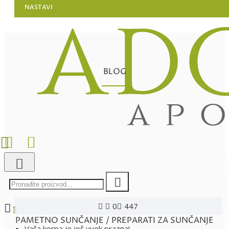
NASTAVI
BLOG
0
447
0
PAMETNO SUNČANJE / PREPARATI ZA SUNČANJE
Vaša korpa je još uvek prazna!