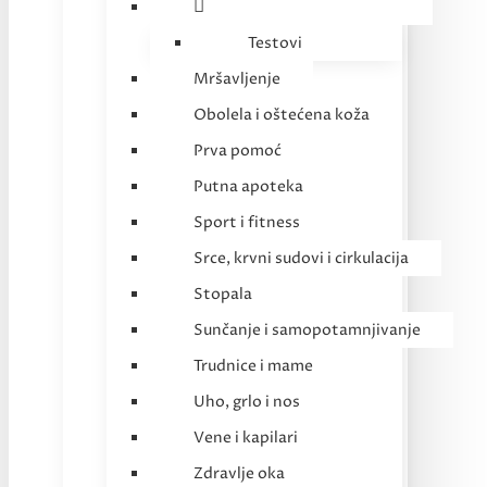
Testovi
Mršavljenje
Obolela i oštećena koža
Prva pomoć
Putna apoteka
Sport i fitness
Srce, krvni sudovi i cirkulacija
Stopala
Sunčanje i samopotamnjivanje
Trudnice i mame
Uho, grlo i nos
Vene i kapilari
Zdravlje oka