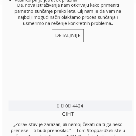
Da, nova istraživanja nam otkrivaju kako primeniti
pametno sunčanje preko leta. Cilj nam je da Vam na
najbolji mogući način olakšamo proces sunčanja i
usmerimo na rešenje konkretnih problema..
DETALJNIJE
0
4424
GIHT
„Zdrav stav je zarazan, ali nemoj čekati da ti ga neko
prenese – ti budi prenosilac.” – Tom StoppardSeli ste u