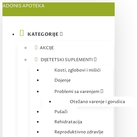
ADONIS APOTEKA
KATEGORIJE
AKCIJE
DIJETETSKI SUPLEMENTI
Kosti, zglobovi i mišići
Dojenje
Problemi sa varenjem
Otežano varenje i gorušica
Pušači
Rehidratacija
Reproduktivno zdravlje