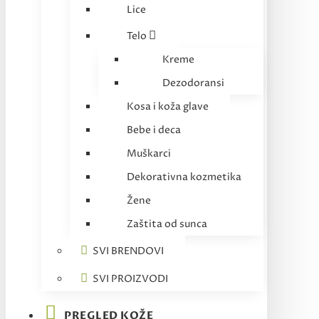
Lice
Telo
Kreme
Dezodoransi
Kosa i koža glave
Bebe i deca
Muškarci
Dekorativna kozmetika
Žene
Zaštita od sunca
SVI BRENDOVI
SVI PROIZVODI
PREGLED KOŽE