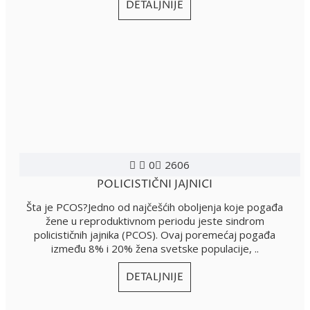
DETALJNIJE
0
2606
POLICISTIČNI JAJNICI
Šta je PCOS?Jedno od najčešćih oboljenja koje pogađa
žene u reproduktivnom periodu jeste sindrom
policističnih jajnika (PCOS). Ovaj poremećaj pogađa
između 8% i 20% žena svetske populacije, ..
DETALJNIJE