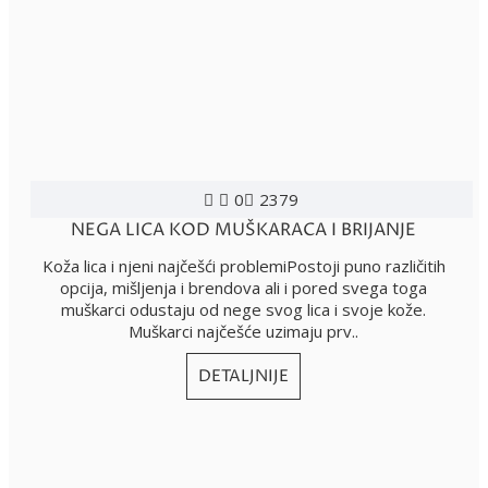
0
2379
NEGA LICA KOD MUŠKARACA I BRIJANJE
Koža lica i njeni najčešći problemiPostoji puno različitih
opcija, mišljenja i brendova ali i pored svega toga
muškarci odustaju od nege svog lica i svoje kože.
Muškarci najčešće uzimaju prv..
DETALJNIJE