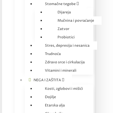
Stomačne tegobe
Dijareja
Mučnina i povraćanje
Zatvor
Probiotici
Stres, depresija i nesanica
Trudnoća
Zdravo srce i cirkulacija
Vitamini i minerali
NEGA I ZAŠTITA
Kosti, zglobovi i mišići
Dojilje
Etarska ulja