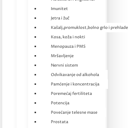
Imunitet
Jetra i žuč
Kašalj,promuklost,bolno grlo i prehlade
Kosa, koža i nokti
Menopauza i PMS
Mršavljenje
Nervni sistem
Odvikavanje od alkohola
Pamćenje i koncentracija
Poremećaj fertiliteta
Potencija
Povećanje telesne mase
Prostata